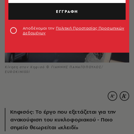
ΕΓΓΡΑΦΗ
Αποδέχομαι την
Πολιτική Προστασίας Προσωπικών
Δεδομένων
Κίνηση στον Κηφισό © ΓΙΑΝΝΗΣ ΠΑΝΑΓΟΠΟΥΛΟΣ/
EUROKINISSI
Κηφισός: Το έργο που εξετάζεται για την
ανακούφιση του κυκλοφοριακού - Ποιο
σημείο θεωρείται «κλειδί»