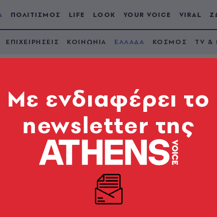
Α
ΠΟΛΙΤΙΣΜΟΣ
LIFE
LOOK
YOUR VOICE
VIRAL
Ζ
ΕΠΙΧΕΙΡΗΣΕΙΣ
ΚΟΙΝΩΝΙΑ
ΕΛΛΑΔΑ
ΚΟΣΜΟΣ
TV &
Mε ενδιαφέρει το
newsletter της
 «κόκκινο» η άνοδος
ματα σε Αττική Οδό
ατα στο οδικό δίκτυο του λεκανοπεδίου