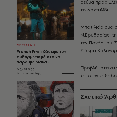
ρεύμα προς Ελευ
το Δαχτυλίδι.
Μποτιλιάρισμα 
Ν.Ερυθραίας, τ
την Πανόρμου. Σ
ΜΟΥΣΙΚΗ
Σίδερα Χαλανδρ
French Fry: «Χάσαμε τον
αυθορμητισμό στο να
πάρουμε ρίσκα»
Προβλήματα στ
Δημήτρης
Αθανασιάδης
και στην κάθοδ
Σχετικό Άρ