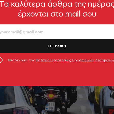
Tα καλύτερα άρθρα της ημέρα
έρχονται στο mail σου
ΕΓΓΡΑΦΗ
Αποδέχομαι την
Πολιτική Προστασίας Προσωπικών Δεδομένω