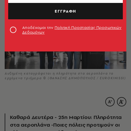
ΕΓΓΡΑΦΗ
Αποδέχομαι την
Πολιτική Προστασίας Προσωπικών
Δεδομένων
Αυξημένη καταγράφεται η πληρότητα στα αεροπλάνα τα
ερχόμενα τριήμερα © (ΘΑΝΑΣΗΣ ΔΗΜΟΠΟΥΛΟΣ / EUROKINISSI)
Καθαρά Δευτέρα - 25η Μαρτίου: Πληρότητα
στα αεροπλάνα -Ποιες πόλεις προτιμούν οι