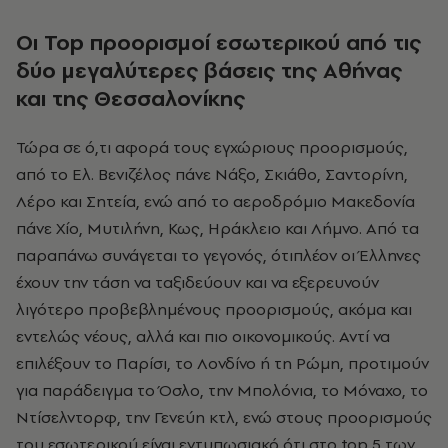
Οι Τοp προορισμοί εσωτερικού από τις
δύο μεγαλύτερες βάσεις της Αθήνας
και της Θεσσαλονίκης
Τώρα σε ό,τι αφορά τους εγχώριους προορισμούς,
από το Ελ. Βενιζέλος πάνε Νάξο, Σκιάθο, Σαντορίνη,
Λέρο και Σητεία, ενώ από το αεροδρόμιο Μακεδονία
πάνε Χίο, Μυτιλήνη, Κως, Ηράκλειο και Λήμνο. Από τα
παραπάνω συνάγεται το γεγονός, ότιπλέον οι Έλληνες
έχουν την τάση να ταξιδεύουν και να εξερευνούν
λιγότερο προβεβλημένους προορισμούς, ακόμα και
εντελώς νέους, αλλά και πιο οικονομικούς. Αντί να
επιλέξουν το Παρίσι, το Λονδίνο ή τη Ρώμη, προτιμούν
για παράδειγμα το Όσλο, την Μπολόνια, το Μόναχο, το
Ντίσελντορφ, την Γενεύη κτλ, ενώ στους προορισμούς
του εσωτερικού είναι εντυπωσιακό ότι στο top 5 των