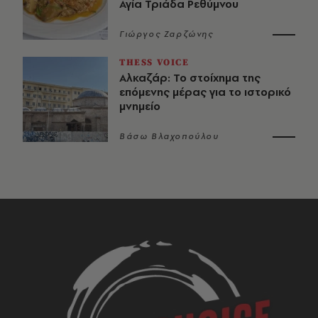
Αγία Τριάδα Ρεθύμνου
Γιώργος Ζαρζώνης
THESS VOICE
Αλκαζάρ: Το στοίχημα της
επόμενης μέρας για το ιστορικό
μνημείο
Βάσω Βλαχοπούλου