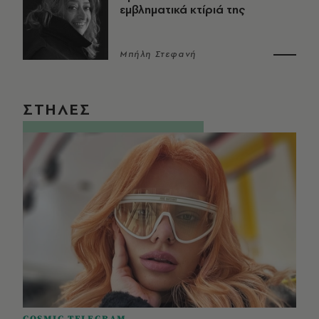
εμβληματικά κτίριά της
Μπήλη Στεφανή
ΣΤΗΛΕΣ
COSMIC TELEGRAM