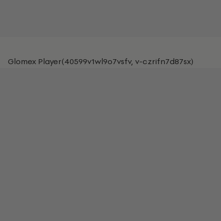
Glomex Player(40599v1wl9o7vsfv, v-czrifn7d87sx)