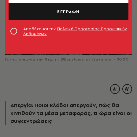
ΕΓΓΡΑΦΗ
Αποδέχομαι την
Πολιτική Προστασίας Προσωπικών
Δεδομένων
Γενική απεργία την Πέμπτη @Konstantinos Tsakalidis / SOOC
Απεργία: Ποιοι κλάδοι απεργούν, πώς θα
κινηθούν τα μέσα μεταφοράς, τι ώρα είναι οι
συγκεντρώσεις