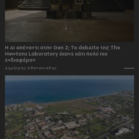
Η AI απέναντι στην Gen Z; Το debAIte της The
Newtons Laboratory έκανε κάτι πολύ πιο
ενδιαφέρον
Δημήτρης Αθανασιάδης