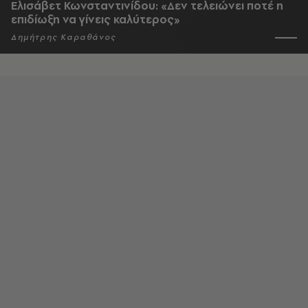
Ελισάβετ Κωνσταντινίδου: «Δεν τελειώνει ποτέ η
επιδίωξη να γίνεις καλύτερος»
Δημήτρης Καραθάνος