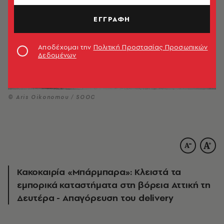
ΕΓΓΡΑΦΗ
Αποδέχομαι την
Πολιτική Προστασίας Προσωπικών
Δεδομένων
© Aris Oikonomou / SOOC
Κακοκαιρία «Μπάρμπαρα»: Κλειστά τα
εμπορικά καταστήματα στη βόρεια Αττική τη
Δευτέρα - Απαγόρευση του delivery