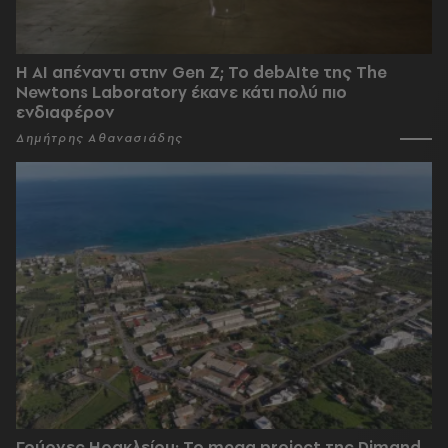
Η AI απέναντι στην Gen Z; Το debAIte της The
Newtons Laboratory έκανε κάτι πολύ πιο
ενδιαφέρον
Δημήτρης Αθανασιάδης
Γούρνες Ηρακλείου: To mega project της Dimand