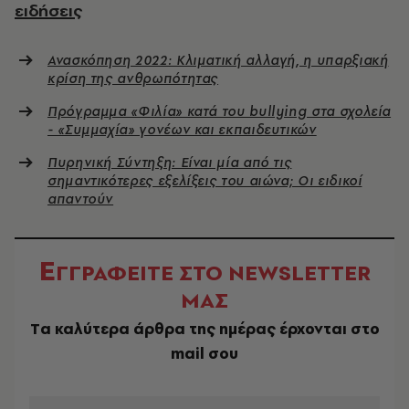
ειδήσεις
Ανασκόπηση 2022: Κλιματική αλλαγή, η υπαρξιακή
κρίση της ανθρωπότητας
Πρόγραμμα «Φιλία» κατά του bullying στα σχολεία
- «Συμμαχία» γονέων και εκπαιδευτικών
Πυρηνική Σύντηξη: Είναι μία από τις
σημαντικότερες εξελίξεις του αιώνα; Οι ειδικοί
απαντούν
Ε
ΓΓΡΑΦΕΙΤΕ ΣΤΟ NEWSLETTER
ΜΑΣ
Tα καλύτερα άρθρα της ημέρας έρχονται στο
mail σου
EMAIL