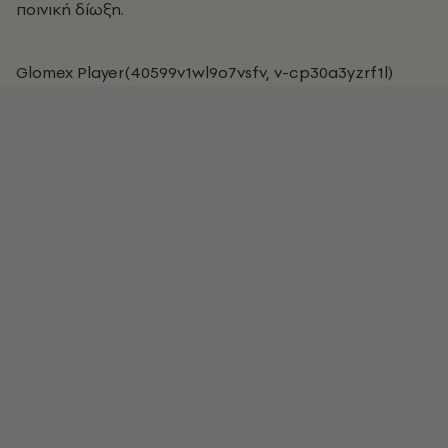
ποινική δίωξη.
Glomex Player(40599v1wl9o7vsfv, v-cp30a3yzrf1l)