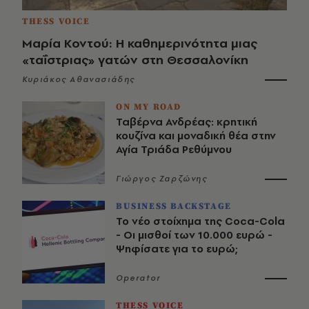
THESS VOICE
Μαρία Κοντού: Η καθημερινότητα μιας
«ταΐστριας» γατών στη Θεσσαλονίκη
Κυριάκος Αθανασιάδης
ON MY ROAD
Ταβέρνα Ανδρέας: κρητική
κουζίνα και μοναδική θέα στην
Αγία Τριάδα Ρεθύμνου
Γιώργος Ζαρζώνης
BUSINESS BACKSTAGE
Το νέο στοίχημα της Coca-Cola
- Οι μισθοί των 10.000 ευρώ -
Ψηφίσατε για το ευρώ;
Operator
THESS VOICE