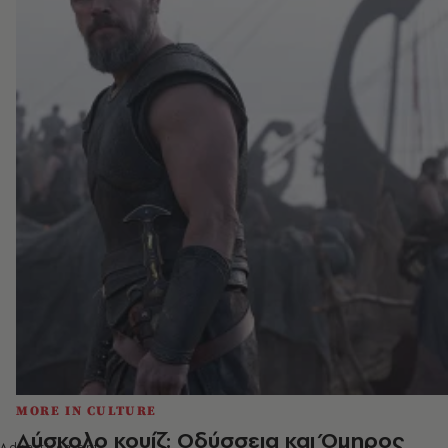
MORE IN CULTURE
Δύσκολο κουίζ: Οδύσσεια και Όμηρος