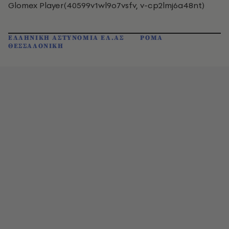
Glomex Player(40599v1wl9o7vsfv, v-cp2lmj6a48nt)
ΕΛΛΗΝΙΚΗ ΑΣΤΥΝΟΜΙΑ ΕΛ.ΑΣ
ΡΟΜΑ
ΘΕΣΣΑΛΟΝΙΚΗ