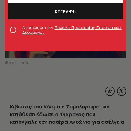
ΕΓΓΡΑΦΗ
Αποδέχομαι την
Πολιτική Προστασίας Προσωπικών
Δεδομένων
@ ΑΠΕ - ΜΠΕ
Κιβωτός του Κόσμου: Συμπληρωματική
κατάθεση έδωσε ο 19χρονος που
κατήγγειλε τον πατέρα Αντώνιο για ασέλγεια