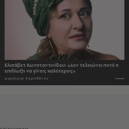
Ελισάβετ Κωνσταντινίδου: «Δεν τελειώνει ποτέ η
επιδίωξη να γίνεις καλύτερος»
Δημήτρης Καραθάνος