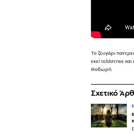
Το ζευγάρι παντρε
εκεί τελέστηκε και
Θοδωρή.
Σχετικό Άρ
Σ