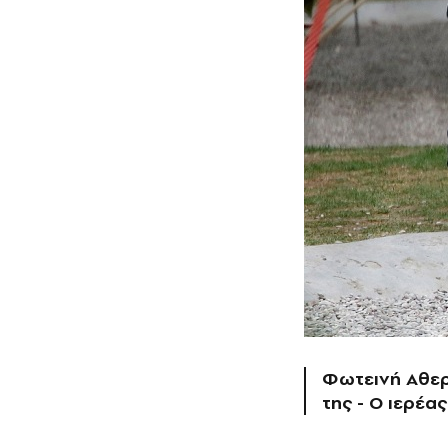
Φωτεινή Αθερ
της - Ο ιερέα