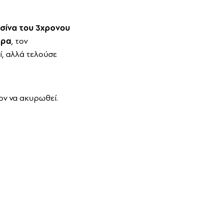
ισίνα του 3χρονου
άρα
, τον
εί, αλλά τελούσε
ον να ακυρωθεί.