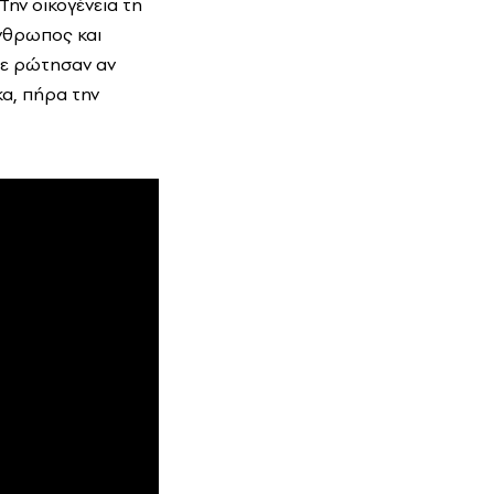
Την οικογένεια τη
άνθρωπος και
με ρώτησαν αν
κα, πήρα την