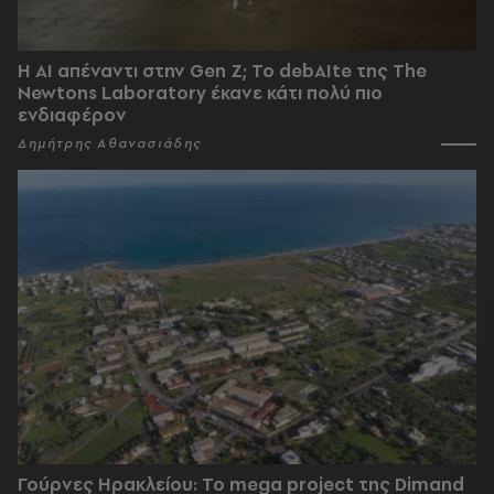
Η AI απέναντι στην Gen Z; Το debAIte της The
Newtons Laboratory έκανε κάτι πολύ πιο
ενδιαφέρον
Δημήτρης Αθανασιάδης
Γούρνες Ηρακλείου: To mega project της Dimand