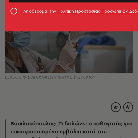
Αποδέχομαι την
Πολιτική Προστασίας Προσωπικών Δε
Εμβόλιο © EUROKINISSI/ΓΙΩΡΓΟΣ ΕΥΣΤΑΘΙΟΥ
Βασιλακόπουλος: Τι δηλώνει ο καθηγητής για
επικαιροποιημένο εμβόλιο κατά του