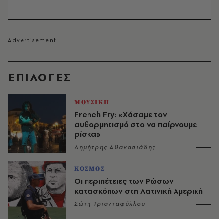
EΠΙΛΟΓΈΣ
ΜΟΥΣΙΚΗ
French Fry: «Χάσαμε τον
αυθορμητισμό στο να παίρνουμε
ρίσκα»
Δημήτρης Αθανασιάδης
ΚΟΣΜΟΣ
Οι περιπέτειες των Ρώσων
κατασκόπων στη Λατινική Αμερική
Σώτη Τριανταφύλλου