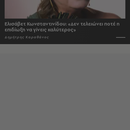
Ελισάβετ Κωνσταντινίδου: «Δεν τελειώνει ποτέ η
επιδίωξη να γίνεις καλύτερος»
Δημήτρης Καραθάνος