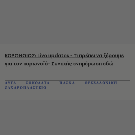
ΚΟΡΩΝΟΪΟΣ: Live updates - Τι πρέπει να ξέρουμε
για τον κορωνοϊό- Συνεχής ενημέρωση εδώ
ΑΥΓΑ
ΣΟΚΟΛΑΤΑ
ΠΑΣΧΑ
ΘΕΣΣΑΛΟΝΙΚΗ
ΖΑΧΑΡΟΠΛΑΣΤΕΙΟ