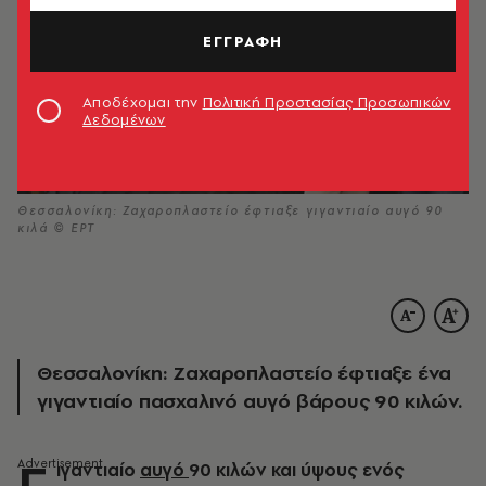
ΕΓΓΡΑΦΗ
Αποδέχομαι την
Πολιτική Προστασίας Προσωπικών
Δεδομένων
Θεσσαλονίκη: Ζαχαροπλαστείο έφτιαξε γιγαντιαίο αυγό 90
κιλά © ΕΡΤ
Θεσσαλονίκη: Ζαχαροπλαστείο έφτιαξε ένα
γιγαντιαίο πασχαλινό αυγό βάρους 90 κιλών.
Γ
ιγαντιαίο
αυγό
90 κιλών και ύψους ενός