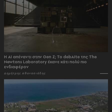
Η AI απέναντι στην Gen Z; Το debAIte της The
Newtons Laboratory έκανε κάτι πολύ πιο
ενδιαφέρον
Δημήτρης Αθανασιάδης