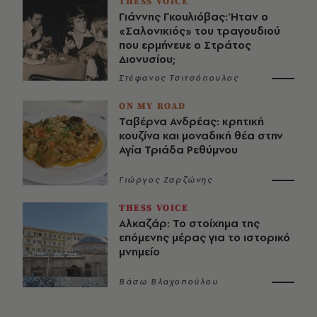
THESS VOICE
Γιάννης Γκουλιόβας: Ήταν ο
«Σαλονικιός» του τραγουδιού
που ερμήνευε ο Στράτος
Διονυσίου;
Στέφανος Τσιτσόπουλος
ON MY ROAD
Ταβέρνα Ανδρέας: κρητική
κουζίνα και μοναδική θέα στην
Αγία Τριάδα Ρεθύμνου
Γιώργος Ζαρζώνης
THESS VOICE
Αλκαζάρ: Το στοίχημα της
επόμενης μέρας για το ιστορικό
μνημείο
Βάσω Βλαχοπούλου