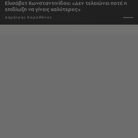
Ελισάβετ Κωνσταντινίδου: «Δεν τελειώνει ποτέ η
επιδίωξη να γίνεις καλύτερος»
Δημήτρης Καραθάνος