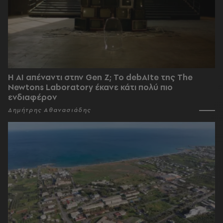
Η AI απέναντι στην Gen Z; Το debAIte της The
Newtons Laboratory έκανε κάτι πολύ πιο
ενδιαφέρον
Δημήτρης Αθανασιάδης