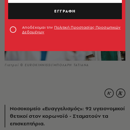
ΕΓΓΡΑΦΗ
Αποδέχομαι την
Πολιτική Προστασίας Προσωπικών
Δεδομένων
Γιατροί © EUROKINNISSI/ΜΠΟΛΑΡΗ ΤΑΤΙΑΝΑ
Νοσοκομείο «Ευαγγελισμός»: 92 υγειονομικοί
θετικοί στον κορωνοϊό - Σταματούν τα
επισκεπτήρια.