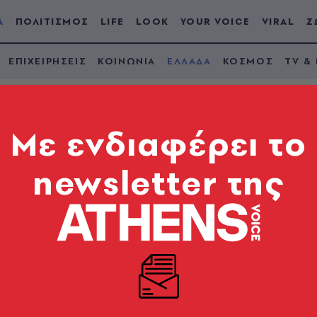
Α
ΠΟΛΙΤΙΣΜΟΣ
LIFE
LOOK
YOUR VOICE
VIRAL
Ζ
ΕΠΙΧΕΙΡΗΣΕΙΣ
ΚΟΙΝΩΝΙΑ
ΕΛΛΑΔΑ
ΚΟΣΜΟΣ
TV &
Mε ενδιαφέρει το
newsletter της
Τρεις τραυματίες στ
εσσαλονίκη