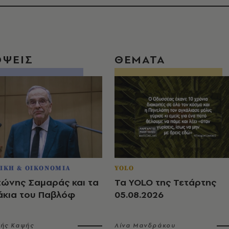
ΟΨΕΙΣ
ΘΕΜΑΤΑ
ΙΚΗ & ΟΙΚΟΝΟΜΙΑ
YOLO
τώνης Σαμαράς και τα
Τα YOLO της Τετάρτης
άκια του Παβλόφ
05.08.2026
λής Καψής
Λίνα Μανδράκου