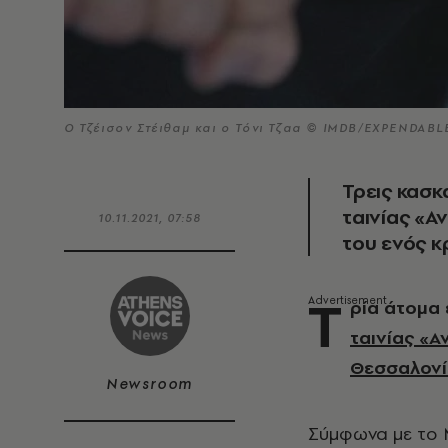
Ο Τζέισον Στέιθαμ και ο Τόνι Τζαα © IMDB/EXPENDABL
Τρεις κασκ
ταινίας «Α
10.11.2021, 07:58
του ενός κ
Τ
ρία άτομα 
ταινίας «Α
Θεσσαλονί
Newsroom
Σύμφωνα με το M