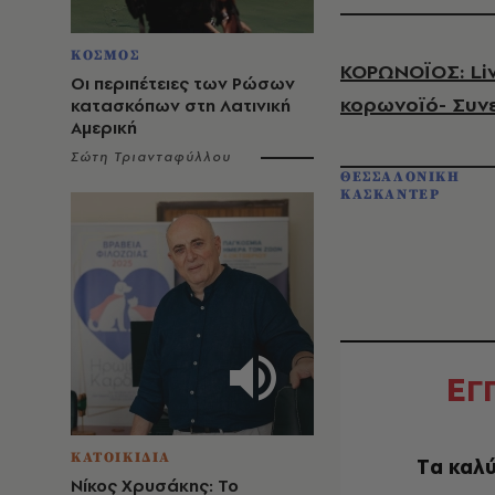
ΚΟΣΜΟΣ
ΚΟΡΩΝΟΪΟΣ: Liv
Οι περιπέτειες των Ρώσων
κορωνοϊό- Συν
κατασκόπων στη Λατινική
Αμερική
Σώτη Τριανταφύλλου
ΘΕΣΣΑΛΟΝΙΚΗ
ΚΑΣΚΑΝΤΕΡ
Ε
Γ
ΚΑΤΟΙΚΙΔΙΑ
Tα καλύ
Νίκος Χρυσάκης: Το