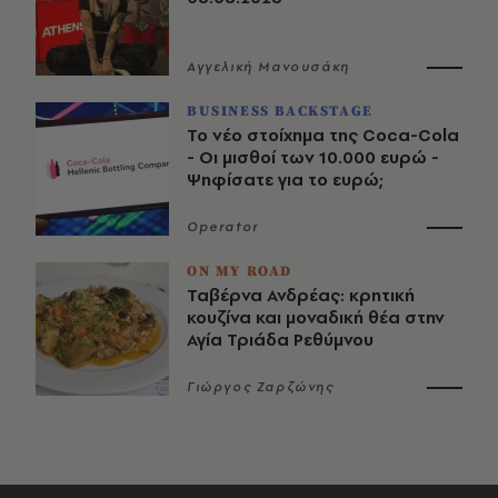
Αγγελική Μανουσάκη
BUSINESS BACKSTAGE
Το νέο στοίχημα της Coca-Cola
- Οι μισθοί των 10.000 ευρώ -
Ψηφίσατε για το ευρώ;
Operator
ON MY ROAD
Ταβέρνα Ανδρέας: κρητική
κουζίνα και μοναδική θέα στην
Αγία Τριάδα Ρεθύμνου
Γιώργος Ζαρζώνης