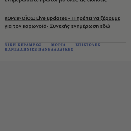
ΚΟΡΩΝΟΪΟΣ: Live updates - Τι πρέπει να ξέρουμε
για τον κορωνοϊό- Συνεχής ενημέρωση εδώ
ΝΙΚΗ ΚΕΡΑΜΕΩΣ
ΜΟΡΙΑ
ΕΠΙΣΤΟΛΕΣ
ΠΑΝΕΛΛΗΝΙΕΣ ΠΑΝΕΛΛΑΔΙΚΕΣ