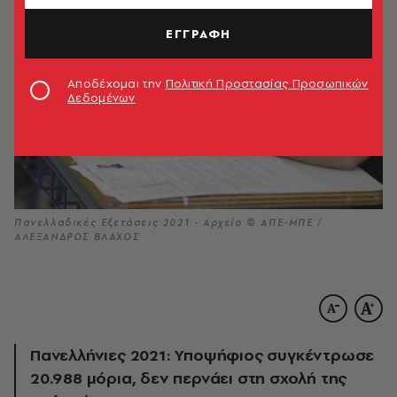
ΕΓΓΡΑΦΗ
Αποδέχομαι την
Πολιτική Προστασίας Προσωπικών
Δεδομένων
Πανελλαδικές Εξετάσεις 2021 - Αρχείο © ΑΠΕ-ΜΠΕ /
ΑΛΕΞΑΝΔΡΟΣ ΒΛΑΧΟΣ
Πανελλήνιες 2021: Υποψήφιος συγκέντρωσε
20.988 μόρια, δεν περνάει στη σχολή της