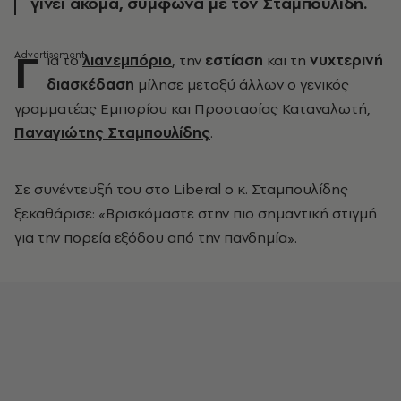
γίνει ακόμα, σύμφωνα με τον Σταμπουλίδη.
Γ
ια το
λιανεμπόριο
,
την
εστίαση
και τη
νυχτερινή
διασκέδαση
μίλησε μεταξύ άλλων ο
γενικός
γραμματέας Εμπορίου και Προστασίας Καταναλωτή,
Παναγιώτης Σταμπουλίδης
.
Σε συνέντευξή του στο Liberal ο κ. Σταμπουλίδης
ξεκαθάρισε: «
Βρισκόμαστε στην πιο σημαντική στιγμή
για την πορεία εξόδου από την πανδημία».