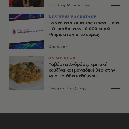
Αγγελική Μανουσάκη
BUSINESS BACKSTAGE
Το νέο στοίχημα της Coca-Cola
- Οι μισθοί των 10.000 ευρώ -
Ψηφίσατε για το ευρώ;
Operator
ON MY ROAD
Ταβέρνα Ανδρέας: κρητική
κουζίνα και μοναδική θέα στην
Αγία Τριάδα Ρεθύμνου
Γιώργος Ζαρζώνης