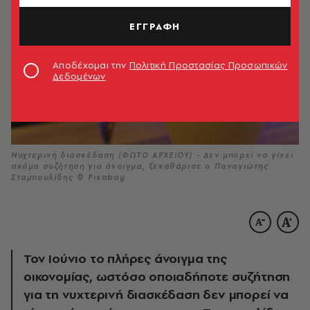
ΕΓΓΡΑΦΗ
Αποδέχομαι την
Πολιτική Προστασίας Προσωπικών
Δεδομένων
Νυχτερινή διασκέδαση (ΦΩΤΟ ΑΡΧΕΙΟΥ) - Δεν μπορεί να γίνει
ακόμα συζήτηση για άνοιγμα, ξεκαθάρισε ο Παναγιώτης
Σταμπουλίδης © Pixabay
Τον Ιούνιο το πλήρες άνοιγμα της
οικονομίας, ωστόσο οποιαδήποτε συζήτηση
για τη νυχτερινή διασκέδαση δεν μπορεί να