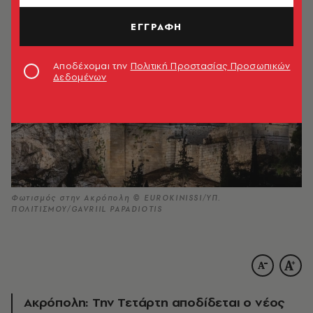
ΕΓΓΡΑΦΗ
Αποδέχομαι την
Πολιτική Προστασίας Προσωπικών
Δεδομένων
Φωτισμός στην Ακρόπολη © EUROKINISSI/ΥΠ.
ΠΟΛΙΤΙΣΜΟΥ/GAVRIIL PAPADIOTIS
Ακρόπολη: Την Τετάρτη αποδίδεται ο νέος