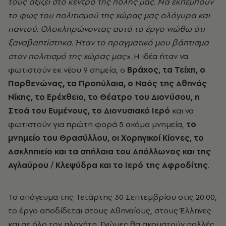
τους αξίζει στο κέντρο της πόλης μας. Να εκπέμπουν
το φως του πολιτισμού της χώρας μας ολόγυρα και
παντού. Ολοκληρώνοντας αυτό το έργο νιώθω ότι
ξαναβαπτίστηκα. Ήταν το πραγματικό μου βάπτισμα
στον πολιτισμό της χώρας μας».
Η ιδέα ήταν να
φωτιστούν εκ νέου 9 σημεία, ο
Βράχος, τα Τείχη, ο
Παρθενώνας, τα Προπύλαια, ο Ναός της Αθηνάς
Νίκης, το Ερέχθειο, το Θέατρο του Διονύσου, η
Στοά του Ευμένους, το Διονυσιακό Ιερό
και να
φωτιστούν για πρώτη φορά 5 ακόμα μνημεία,
το
μνημείο του Θρασύλλου, οι Χορηγικοί Κίονες, το
Ασκληπιείο και τα σπήλαια του Απόλλωνος και της
Αγλαύρου / Κλεψύδρα και το Ιερό της Αφροδίτης
.
Το απόγευμα της Τετάρτης 30 Σεπτεμβρίου στις 20.00,
το έργο αποδίδεται στους Αθηναίους, στους Έλληνες
και σε όλο τον πλανήτη. Γνώμες θα ακουστούν πολλές,