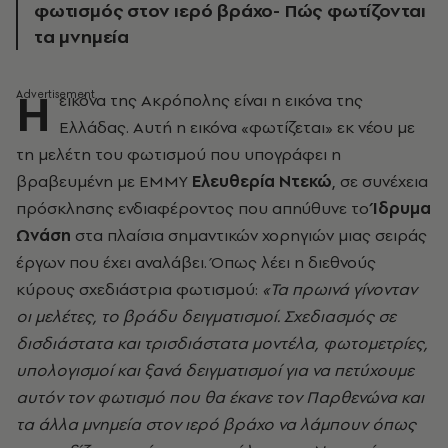
φωτισμός στον ιερό βράχο- Πώς φωτίζονται
τα μνημεία
Η
εικόνα της Ακρόπολης είναι η εικόνα της
Ελλάδας. Αυτή η εικόνα «φωτίζεται» εκ νέου με
τη μελέτη του φωτισμού που υπογράφει η
βραβευμένη με ΕΜΜΥ
Ελευθερία Ντεκώ
, σε συνέχεια
πρόσκλησης ενδιαφέροντος που απηύθυνε το
Ίδρυμα
Ωνάση
στα πλαίσια σημαντικών χορηγιών μιας σειράς
έργων που έχει αναλάβει. Όπως λέει η διεθνούς
κύρους σχεδιάστρια φωτισμού:
«Τα πρωινά γίνονταν
οι μελέτες, το βράδυ δειγματισμοί. Σχεδιασμός σε
δισδιάστατα και τρισδιάστατα μοντέλα, φωτομετρίες,
υπολογισμοί και ξανά δειγματισμοί για να πετύχουμε
αυτόν τον φωτισμό που θα έκανε τον Παρθενώνα και
τα άλλα μνημεία στον ιερό βράχο να λάμπουν όπως