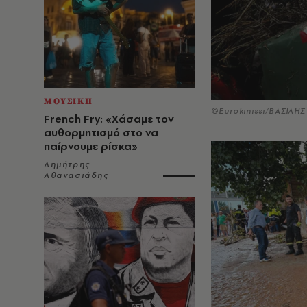
ΜΟΥΣΙΚΗ
©Eurokinissi/ΒΑΣΙΛΗ
French Fry: «Χάσαμε τον
αυθορμητισμό στο να
παίρνουμε ρίσκα»
Δημήτρης
Αθανασιάδης