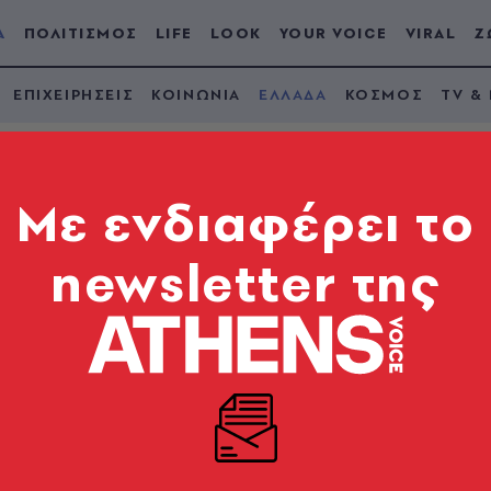
Α
ΠΟΛΙΤΙΣΜΟΣ
LIFE
LOOK
YOUR VOICE
VIRAL
Ζ
ΕΠΙΧΕΙΡΗΣΕΙΣ
ΚΟΙΝΩΝΙΑ
ΕΛΛΑΔΑ
ΚΟΣΜΟΣ
TV &
Mε ενδιαφέρει το
newsletter της
οχής: Εικόνες
 Μαρούσι (video)
δρόμοι και κατοικίες στα Βόρεια Προάστια - Έκκλη