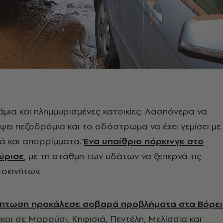
μια και πλημμυρισμένες κατοικίες. Λασπόνερα να
ψει πεζοδρόμια και το οδόστρωμα να έχει γεμίσει με
κά και απορρίμματα.
Ένα υπαίθριο πάρκινγκ στο
ύρισε
, με τη στάθμη των υδάτων να ξεπερνά τις
οκινήτων.
όπτωση προκάλεσε σοβαρά προβλήματα στα Βόρε
ικοι σε Μαρούσι, Κηφισιά, Πεντέλη, Μελίσσια και