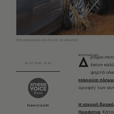
©EUROKINISSI/ΒΑΣΙΛΗΣ ΡΕΜΠΑΠΗΣ
Δ
ρόμοι-ποτά
26.07.2018, 16:47
έχουν καλύ
φερτά υλι
Μαρούσι πλημμ
οροφές των αυτ
Η ισχυρή βροχ
Newsroom
Προάστια
. Κάτο