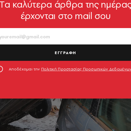
Tα καλύτερα άρθρα της ημέρα
έρχονται στο mail σου
ΕΓΓΡΑΦΗ
Αποδέχομαι την
Πολιτική Προστασίας Προσωπικών Δεδομένω