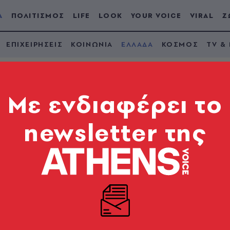
Α
ΠΟΛΙΤΙΣΜΟΣ
LIFE
LOOK
YOUR VOICE
VIRAL
Ζ
ΕΠΙΧΕΙΡΗΣΕΙΣ
ΚΟΙΝΩΝΙΑ
ΕΛΛΑΔΑ
ΚΟΣΜΟΣ
TV &
Mε ενδιαφέρει το
newsletter της
ωξη σε όσους
λειστηριασμούς
ο