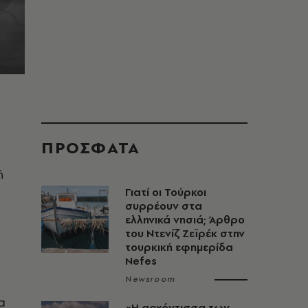
ΠΡΟΣΦΑΤΑ
ή
Γιατί οι Τούρκοι
συρρέουν στα
ελληνικά νησιά; Άρθρο
του Ντενίζ Ζεϊρέκ στην
τουρκική εφημερίδα
Nefes
Newsroom
α
«Η αρχόντισσα των