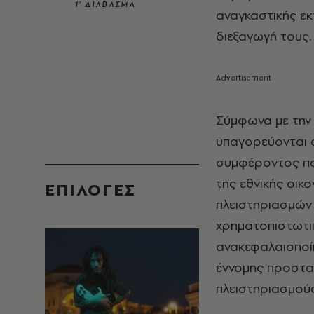
1’ ΔΙΑΒΑΣΜΑ
αναγκαστικής ε
διεξαγωγή τους.
Σύμφωνα με την 
υπαγορεύονται 
συμφέροντος πο
της εθνικής οικ
EΠΙΛΟΓΈΣ
πλειστηριασμών
χρηματοπιστωτι
ανακεφαλαιοποί
έννομης προστα
πλειστηριασμούς