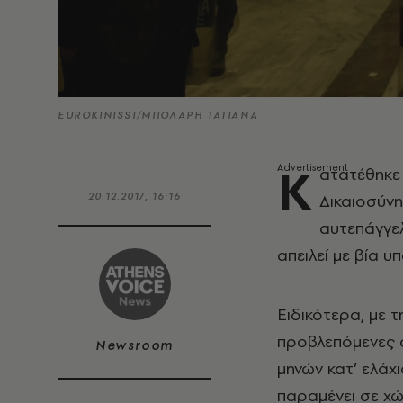
EUROKINISSI/ΜΠΟΛΑΡΗ ΤΑΤΙΑΝΑ
Κ
ατατέθηκε
20.12.2017, 16:16
Δικαιοσύνη
αυτεπάγγελ
απειλεί με βία 
Ειδικότερα, με τ
προβλεπόμενες α
Newsroom
μηνών κατ’ ελάχι
παραμένει σε χώ