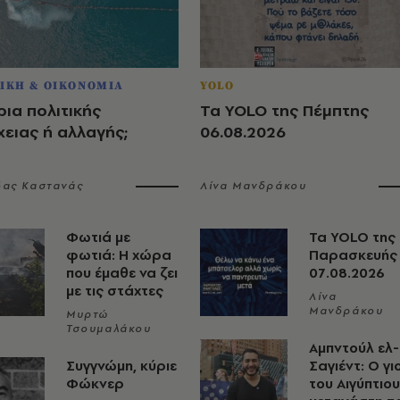
ΙΚΗ & ΟΙΚΟΝΟΜΙΑ
YOLO
ια πολιτικής
Τα YOLO της Πέμπτης
ειας ή αλλαγής;
06.08.2026
δας Καστανάς
Λίνα Μανδράκου
Φωτιά με
Τα YOLO της
φωτιά: Η χώρα
Παρασκευής
που έμαθε να ζει
07.08.2026
με τις στάχτες
Λίνα
Μανδράκου
Μυρτώ
Τσουμαλάκου
Αμπντούλ ελ-
Συγγνώμη, κύριε
Σαγιέντ: Ο γι
Φώκνερ
του Αιγύπτιου