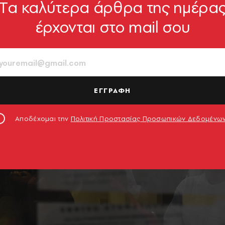
Tα καλύτερα άρθρα της ημέρα
έρχονται στο mail σου
ΕΓΓΡΑΦΗ
Αποδέχομαι την
Πολιτική Προστασίας Προσωπικών Δεδομένω