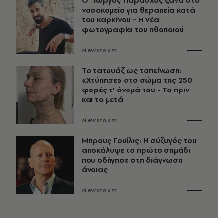
O Γιώργος Παράσχος ξανά στο
νοσοκομείο για θεραπεία κατά
του καρκίνου - Η νέα
φωτογραφία του ηθοποιού
Newsroom
Το τατουάζ ως ταπείνωση:
«Χτύπησε» στο σώμα της 250
φορές τ’ όνομά του - Το πριν
και το μετά
Newsroom
Μπρους Γουίλις: Η σύζυγός του
αποκάλυψε το πρώτο σημάδι
που οδήγησε στη διάγνωση
άνοιας
Newsroom