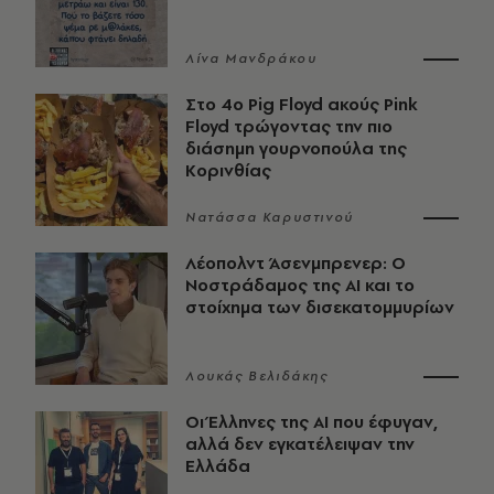
Λίνα Μανδράκου
Στο 4ο Pig Floyd ακούς Pink
Floyd τρώγοντας την πιο
διάσημη γουρνοπούλα της
Κορινθίας
Νατάσσα Καρυστινού
Λέοπολντ Άσενμπρενερ: Ο
Νοστράδαμος της AI και το
στοίχημα των δισεκατομμυρίων
Λουκάς Βελιδάκης
Οι Έλληνες της ΑΙ που έφυγαν,
αλλά δεν εγκατέλειψαν την
Ελλάδα