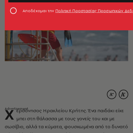
Αποδέχομαι την
Πολιτική Προστασίας Προσωπικών Δε
Χ
ερσόνησος Ηρακλείου Κρήτης. Ένα παιδάκι είχε
μπει στη θάλασσα με τους γονείς του και με
σωσίβιο, αλλά τα κύματα, φουσκωμένα από το δυνατό