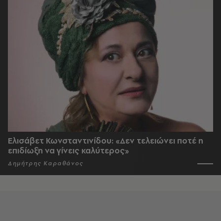
Ελισάβετ Κωνσταντινίδου: «Δεν τελειώνει ποτέ η
επιδίωξη να γίνεις καλύτερος»
Δημήτρης Καραθάνος