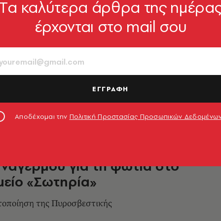
Tα καλύτερα άρθρα της ημέρα
έρχονται στο mail σου
είο «Σωτηρία»: Ζημιές στο
γοανατομικό Εργαστήριο από
καγιά
τίες η εκκένωση του κτηρίου
ΕΓΓΡΑΦΗ
8.08.2025, 17:26
Αποδέχομαι την
Πολιτική Προστασίας Προσωπικών Δεδομένω
ναγερμού για τη φωτιά στο
είο «Σωτηρία»
τοποίηση της Πυροσβεστικής