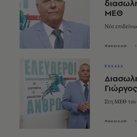
διασωλ
ΜΕΘ
Νέα επιδείνω
Newsroom
1
ΕΛΛΑΔΑ
Διασωλ
Γιώργος
Στη ΜΕΘ του
Newsroom
1