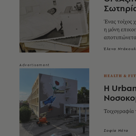
Σωτηρί
Ένας τοίχος 
η μόνη επικο
αποτυπώνεται
μακρύ, επώδυ
Έλενα Ντάκου
HEALTH & FI
Η Urban
Νοσοκο
Τοιχογραφία
Σοφία Νέτα