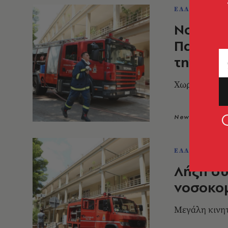
ΕΛΛΑΔΑ
Νοσοκομ
Παθολο
την πυρ
Χωρίς τραυμα
Newsroom
0
ΕΛΛΑΔΑ
Λήξη συ
νοσοκομ
Μεγάλη κινη