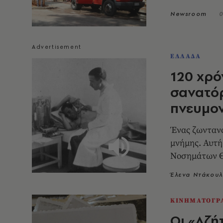
Newsroom
0
ΕΛΛΑΔΑ
120 χρό
σανατόρ
πνευμο
Ένας ζωντανό
μνήμης. Αυτή 
Νοσημάτων Θ
Έλενα Ντάκου
ΚΙΝΗΜΑΤΟΓΡ
Οι «Aζή