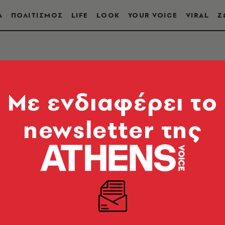
Α
ΠΟΛΙΤΙΣΜΟΣ
LIFE
LOOK
YOUR VOICE
VIRAL
Ζ
ΗΡΙΑ
Mε ενδιαφέρει το
newsletter της