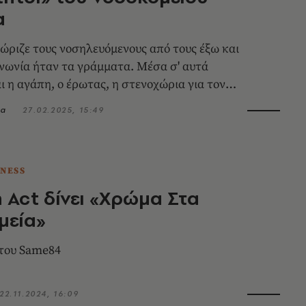
α
χώριζε τους νοσηλευόμενους από τους έξω και
ινωνία ήταν τα γράμματα. Μέσα σ' αυτά
 η αγάπη, ο έρωτας, η στενοχώρια για τον
νο αποχωρισμό, η απελπισία.
λα
27.02.2025, 15:49
TNESS
 Act δίνει «Χρώμα Στα
μεία»
 του Same84
22.11.2024, 16:09