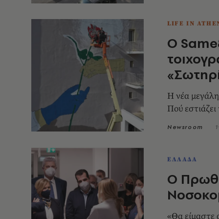
LIFE IN ATHE
Ο Same8
τοιχογρ
«Σωτηρί
Η νέα μεγάλη
Πού εστιάζει
Newsroom
1
ΕΛΛΑΔΑ
Ο Πρωθ
Νοσοκο
«Θα είμαστε 