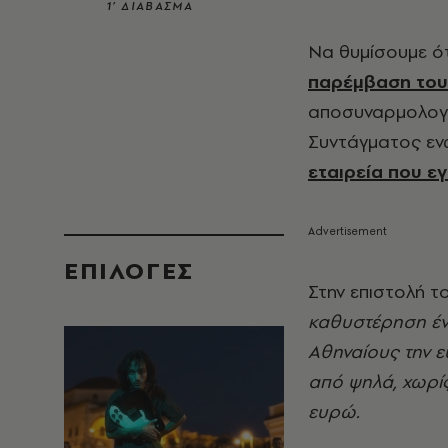
1’ ΔΙΑΒΑΣΜΑ
Να θυμίσουμε ό
παρέμβαση του
αποσυναρμολογηθ
Συντάγματος εν
εταιρεία που ε
EΠΙΛΟΓΈΣ
Στην επιστολή 
καθυστέρηση έν
Αθηναίους την 
από ψηλά, χωρίς
ευρώ.