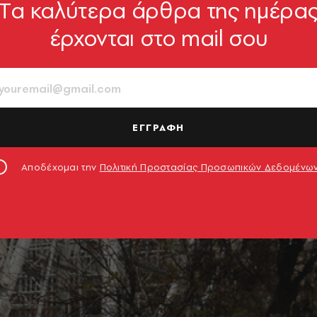
Tα καλύτερα άρθρα της ημέρα
έρχονται στο mail σου
ΕΓΓΡΑΦΗ
Αποδέχομαι την
Πολιτική Προστασίας Προσωπικών Δεδομένω