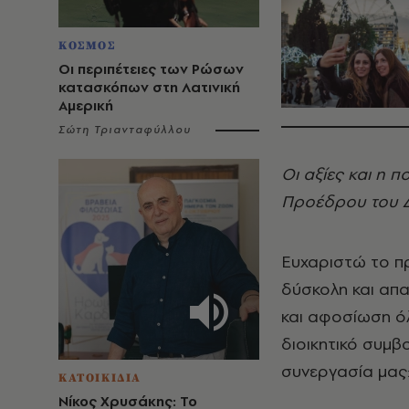
ΚΟΣΜΟΣ
Οι περιπέτειες των Ρώσων
κατασκόπων στη Λατινική
Αμερική
Σώτη Τριανταφύλλου
Οι αξίες και η 
Προέδρου του Δ
Ευχαριστώ το π
δύσκολη και απα
και αφοσίωση όλ
διοικητικό συμβ
συνεργασία μας
ΚΑΤΟΙΚΙΔΙΑ
Νίκος Χρυσάκης: Το