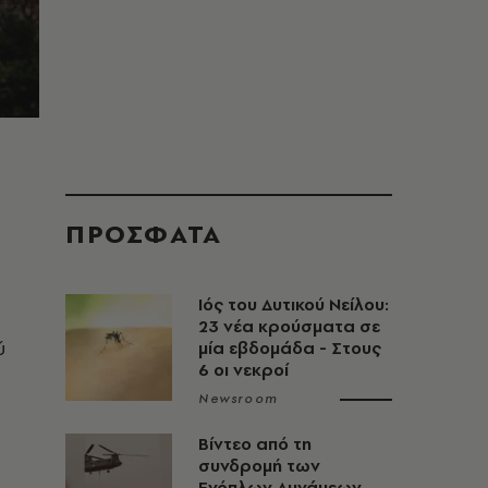
ΠΡΟΣΦΑΤΑ
Ιός του Δυτικού Νείλου:
23 νέα κρούσματα σε
ύ
μία εβδομάδα - Στους
6 οι νεκροί
η
Newsroom
Βίντεο από τη
συνδρομή των
Ενόπλων Δυνάμεων