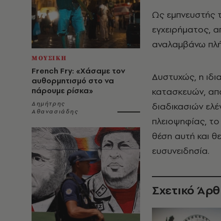
Ως εμπνευστής 
εγχειρήματος, 
αναλαμβάνω πλή
ΜΟΥΣΙΚΗ
French Fry: «Χάσαμε τον
Δυστυχώς, η ιδι
αυθορμητισμό στο να
πάρουμε ρίσκα»
κατασκευών, απα
Δημήτρης
διαδικασιών ελέ
Αθανασιάδης
πλειοψηφίας, το
θέση αυτή και 
ευσυνειδησία.
Σχετικό Άρ