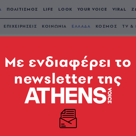
Α
ΠΟΛΙΤΙΣΜΟΣ
LIFE
LOOK
YOUR VOICE
VIRAL
Ζ
ΕΠΙΧΕΙΡΗΣΕΙΣ
ΚΟΙΝΩΝΙΑ
ΕΛΛΑΔΑ
ΚΟΣΜΟΣ
TV &
Mε ενδιαφέρει το
newsletter της
ιστολή παραίτησης τ
δεκτή από τον Καμίνη
 ιδέας