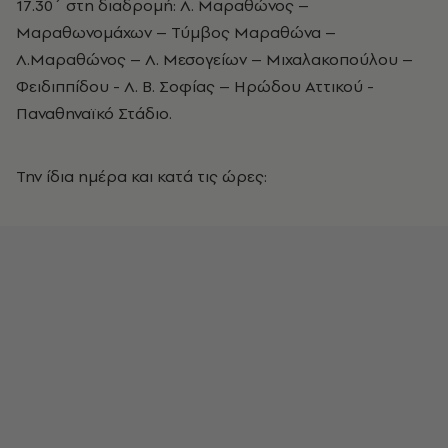
17.30΄ στη διαδρομή: Λ. Μαραθώνος –
Μαραθωνομάχων – Τύμβος Μαραθώνα –
Λ.Μαραθώνος – Λ. Μεσογείων – Μιχαλακοπούλου –
Φειδιππίδου - Λ. Β. Σοφίας – Ηρώδου Αττικού -
Παναθηναϊκό Στάδιο.
Την ίδια ημέρα και κατά τις ώρες: