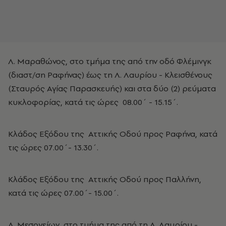
Λ. Μαραθώνος, στο τμήμα της από την οδό Φλέμινγκ
(διαστ/ση Ραφήνας) έως τη Λ. Λαυρίου - Κλεισθένους
(Σταυρός Αγίας Παρασκευής) και στα δύο (2) ρεύματα
κυκλοφορίας, κατά τις ώρες 08.00΄ - 15.15΄.
Κλάδος Εξόδου της Αττικής Οδού προς Ραφήνα, κατά
τις ώρες 07.00΄- 13.30΄.
Κλάδος Εξόδου της Αττικής Οδού προς Παλλήνη,
κατά τις ώρες 07.00΄- 15.00΄.
Λ. Μεσογείων, στο τμήμα της από τη Λ. Λαυρίου -