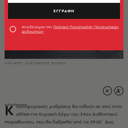
ΕΓΓΡΑΦΗ
Αποδέχομαι την
Πολιτική Προστασίας Προσωπικών
Δεδομένων
ΑΠΕ-ΜΠΕ / ΑΛΕΞΑΝΔΡΟΣ ΒΛΑΧΟΣ
Κ
υκλοφοριακές ρυθμίσεις θα τεθούν σε ισχύ στην
Αθήνα την Κυριακή λόγω του 34ου Αυθεντικού
Μαραθωνίου, που θα διεξαχθεί από τις 09.00΄ έως