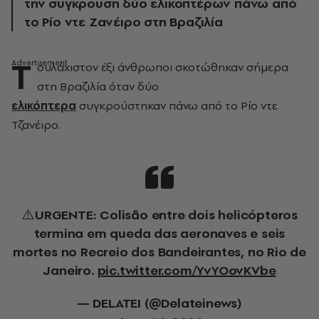
την συγκρουση δύο ελικοπτέρων πάνω από
το Ρίο ντε Ζανέιρο στη Βραζιλία
Τ
ουλάχιστον έξι άνθρωποι σκοτώθηκαν σήμερα
στη Βραζιλία όταν δύο
ελικόπτερα
συγκρούστηκαν πάνω από το Ρίο ντε
Τζανέιρο.
⚠️URGENTE: Colisão entre dois helicópteros
termina em queda das aeronaves e seis
mortes no Recreio dos Bandeirantes, no Rio de
Janeiro.
pic.twitter.com/YvYOovKVbe
— DELATEI (@Delateinews)