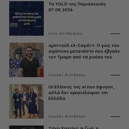
Τα YOLO της Παρασκευής
07.08.2026
Λίνα Μανδράκου
Αμπντούλ ελ-Σαγιέντ: Ο γιος του
Αιγύπτιου μετανάστη που έβγαλε
τον Τραμπ από τα ρούχα του
Λουκάς Βελιδάκης
Οι Έλληνες της ΑΙ που έφυγαν,
αλλά δεν εγκατέλειψαν την
Ελλάδα
Λουκάς Βελιδάκης
Ζάχα Χαντίντ: Η ζωή, η