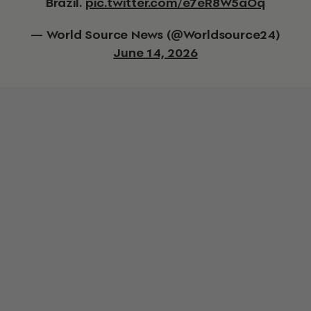
Brazil.
pic.twitter.com/e7eR8W5aOq
— World Source News (@Worldsource24)
June 14, 2026