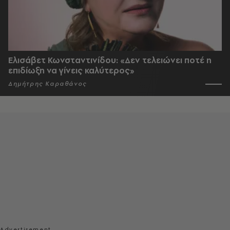
Ελισάβετ Κωνσταντινίδου: «Δεν τελειώνει ποτέ η
επιδίωξη να γίνεις καλύτερος»
Δημήτρης Καραθάνος