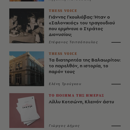
THESS VOICE
Γιάννης Γκουλιόβας: Ήταν ο
«Σαλονικιός» του τραγουδιού
που ερμήνευε ο Στράτος
Διονυσίου;
Στέφανος Τσιτσόπουλος
THESS VOICE
Τα διατηρητέα της Βαλαωρίτου:
το παρελθόν, η ιστορία, το
παρόν τους
Ελένη Τρούγκου
ΤΟ ΠΟΙΗΜΑ ΤΗΣ ΗΜΕΡΑΣ
Λίλλυ Κοτσώνη, Κλεινόν άστυ
Γιώργος Δήμος