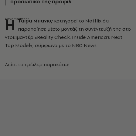
προσωπικό της προφίλ
Η
Τάιρα Μπανκς
κατηγορεί το
Netflix
ότι
παραποίησε μέσω μοντάζ τη συνέντευξή της στο
ντοκιμαντέρ
«Reality Check: Inside America’s Next
Top Model»,
σύμφωνα με το
NBC News.
Δείτε το τρέιλερ παρακάτω: