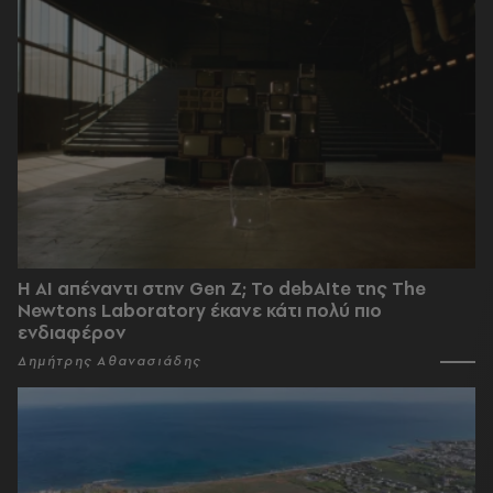
Η AI απέναντι στην Gen Z; Το debAIte της The
Newtons Laboratory έκανε κάτι πολύ πιο
ενδιαφέρον
Δημήτρης Αθανασιάδης