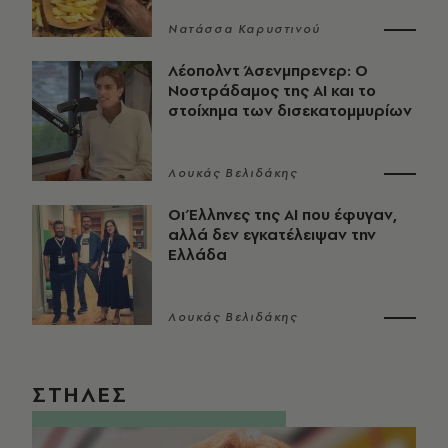
Νατάσσα Καρυστινού
Λέοπολντ Άσενμπρενερ: Ο
Νοστράδαμος της AI και το
στοίχημα των δισεκατομμυρίων
Λουκάς Βελιδάκης
Οι Έλληνες της ΑΙ που έφυγαν,
αλλά δεν εγκατέλειψαν την
Ελλάδα
Λουκάς Βελιδάκης
ΣΤΗΛΕΣ