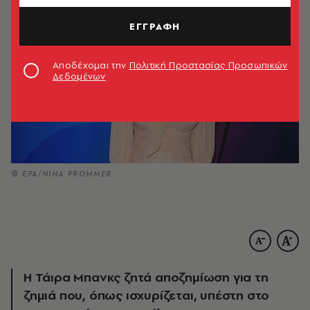
ΕΓΓΡΑΦΗ
Αποδέχομαι την
Πολιτική Προστασίας Προσωπικών
Δεδομένων
© ΕΡΑ/NINA PROMMER
Η Τάιρα Μπανκς ζητά αποζημίωση για τη
ζημιά που, όπως ισχυρίζεται, υπέστη στο