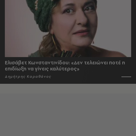
Ελισάβετ Κωνσταντινίδου: «Δεν τελειώνει ποτέ η
επιδίωξη να γίνεις καλύτερος»
Δημήτρης Καραθάνος