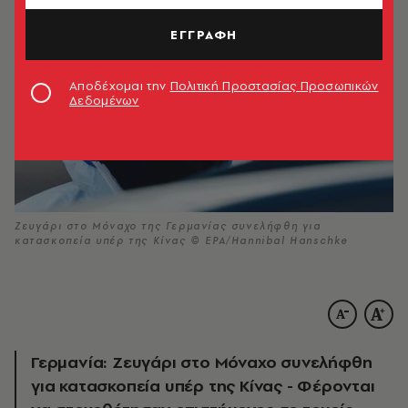
ΕΓΓΡΑΦΗ
Αποδέχομαι την
Πολιτική Προστασίας Προσωπικών
Δεδομένων
Ζευγάρι στο Μόναχο της Γερμανίας συνελήφθη για
κατασκοπεία υπέρ της Κίνας © EPA/Hannibal Hanschke
Γερμανία: Ζευγάρι στο Μόναχο συνελήφθη
για κατασκοπεία υπέρ της Κίνας - Φέρονται