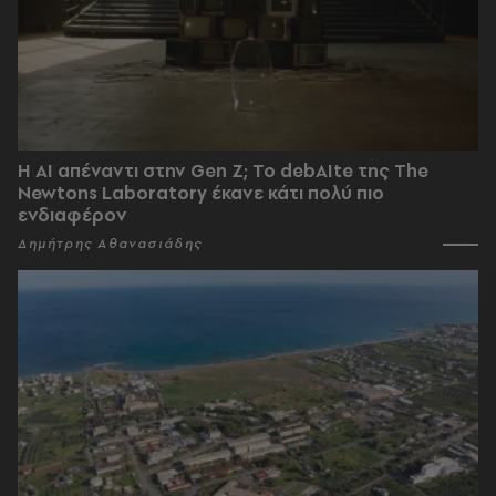
Η AI απέναντι στην Gen Z; Το debAIte της The
Newtons Laboratory έκανε κάτι πολύ πιο
ενδιαφέρον
Δημήτρης Αθανασιάδης