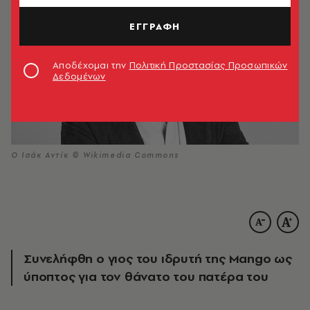
ΕΓΓΡΑΦΗ
Αποδέχομαι την
Πολιτική Προστασίας Προσωπικών
Δεδομένων
Ο Ισάκ Αντίκ © Wikimedia Commons
Συνελήφθη ο γιος του ιδρυτή της Mango ως
ύποπτος για τον θάνατο του πατέρα του