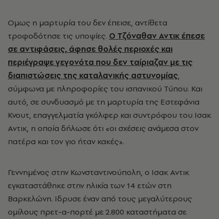
Ομως η μαρτυρία του δεν έπεισε, αντίθετα
τροφοδότησε τις υποψίες.
Ο Τζόναθαν Αντικ έπεσε
σε αντιφάσεις, άφησε θολές περιοχές και
περιέγραψε γεγονότα που δεν ταίριαζαν με τις
διαπιστώσεις της καταλανικής αστυνομίας
,
σύμφωνα με πληροφορίες του ισπανικού Τύπου. Και
αυτό, σε συνδυασμό με τη μαρτυρία της Εστεφάνια
Κνουτ, επαγγελματία γκόλφερ και συντρόφου του Ισακ
Αντικ, η οποία δήλωσε ότι «οι σχέσεις ανάμεσα στον
πατέρα και τον γιο ήταν κακές».
Γεννημένος στην Κωνσταντινούπολη, ο Ισακ Αντικ
εγκαταστάθηκε στην ηλικία των 14 ετών στη
Βαρκελώνη. Ιδρυσε έναν από τους μεγαλύτερους
ομίλους πρετ-α-πορτέ με 2.800 καταστήματα σε