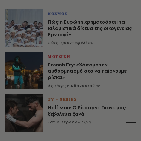
ΚΟΣΜΟΣ
Πώς η Ευρώπη χρηματοδοτεί τα
ισλαμιστικά δίκτυα της οικογένειας
Ερντογάν
Σώτη Τριανταφύλλου
ΜΟΥΣΙΚΗ
French Fry: «Χάσαμε τον
αυθορμητισμό στο να παίρνουμε
ρίσκα»
Δημήτρης Αθανασιάδης
TV + SERIES
Half Man: Ο Ρίτσαρντ Γκαντ μας
ξεβολεύει ξανά
Τάνια Σκραπαλιώρη