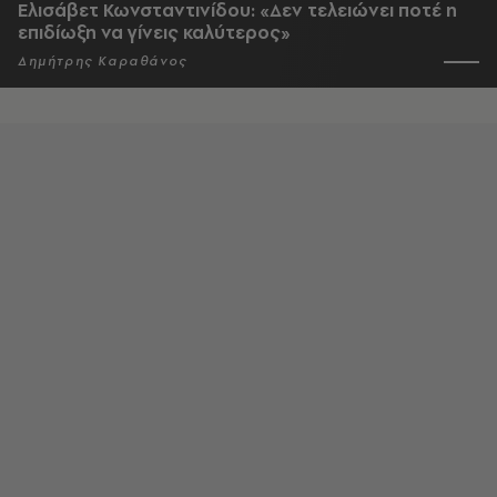
Ελισάβετ Κωνσταντινίδου: «Δεν τελειώνει ποτέ η
επιδίωξη να γίνεις καλύτερος»
Δημήτρης Καραθάνος