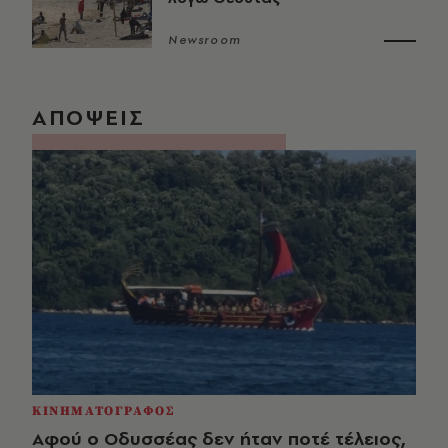
Newsroom
ΑΠΟΨΕΙΣ
ΚΙΝΗΜΑΤΟΓΡΑΦΟΣ
Αφού ο Οδυσσέας δεν ήταν ποτέ τέλειος,