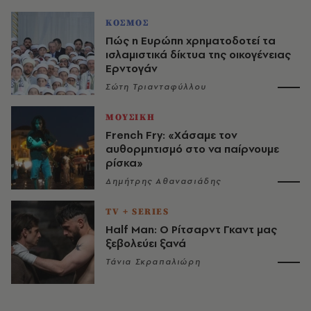
ΚΟΣΜΟΣ
Πώς η Ευρώπη χρηματοδοτεί τα
ισλαμιστικά δίκτυα της οικογένειας
Ερντογάν
Σώτη Τριανταφύλλου
ΜΟΥΣΙΚΗ
French Fry: «Χάσαμε τον
αυθορμητισμό στο να παίρνουμε
ρίσκα»
Δημήτρης Αθανασιάδης
TV + SERIES
Half Man: Ο Ρίτσαρντ Γκαντ μας
ξεβολεύει ξανά
Τάνια Σκραπαλιώρη