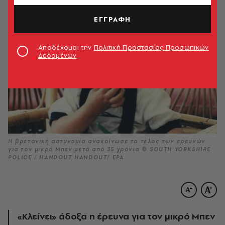
ΕΓΓΡΑΦΗ
Αποδέχομαι την
Πολιτική Προστασίας Προσωπικών
Δεδομένων
Η βρετανική αστυνομία ανακοίνωσε το τέλος των ερευνών
για τον μικρό Μπεν μετά από 35 χρόνια © SOUTH YORKSHIRE
POLICE / HANDOUT HANDOUT/ EPA
«Κλείνει» άδοξα η έρευνα για τον μικρό Μπεν