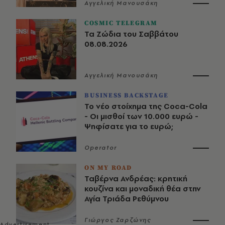
Αγγελική Μανουσάκη
COSMIC TELEGRAM
Τα Ζώδια του Σαββάτου
08.08.2026
Αγγελική Μανουσάκη
BUSINESS BACKSTAGE
Το νέο στοίχημα της Coca-Cola
- Οι μισθοί των 10.000 ευρώ -
Ψηφίσατε για το ευρώ;
Operator
ON MY ROAD
Ταβέρνα Ανδρέας: κρητική
κουζίνα και μοναδική θέα στην
Αγία Τριάδα Ρεθύμνου
Γιώργος Ζαρζώνης