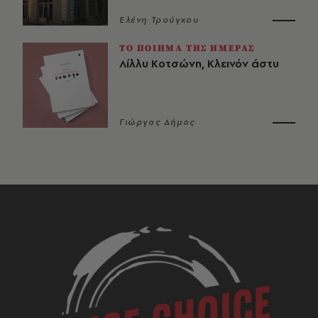
Ελένη Τρούγκου
ΤΟ ΠΟΙΗΜΑ ΤΗΣ ΗΜΕΡΑΣ
Λίλλυ Κοτσώνη, Κλεινόν άστυ
Γιώργος Δήμος