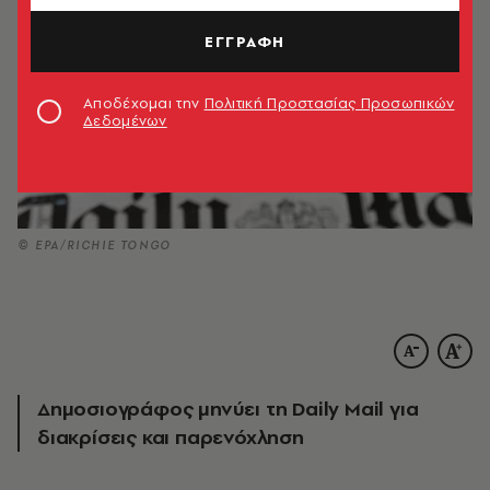
ΕΓΓΡΑΦΗ
Αποδέχομαι την
Πολιτική Προστασίας Προσωπικών
Δεδομένων
© EPA/RICHIE TONGO
Δημοσιογράφος μηνύει τη Daily Mail για
διακρίσεις και παρενόχληση