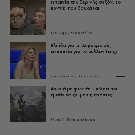
Η ταινία της θερινής σεζόν: Το
ποντίκι που βρυχάται
Γιάννης Στεφανίδης
Ελπίδα για τη Δημοκρατία,
ανησυχία για το μέλλον (της)
Αριστοτέλης Σταμούλας
Φωτιά με φωτιά: Η χώρα που
έμαθε να ζει με τις στάχτες
Μυρτώ Τσουμαλάκου