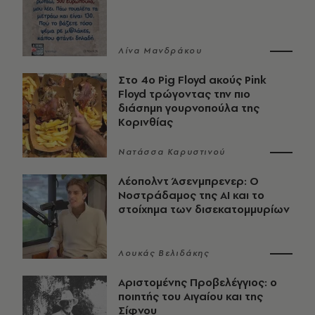
Λίνα Μανδράκου
Στο 4ο Pig Floyd ακούς Pink
Floyd τρώγοντας την πιο
διάσημη γουρνοπούλα της
Κορινθίας
Νατάσσα Καρυστινού
Λέοπολντ Άσενμπρενερ: Ο
Νοστράδαμος της AI και το
στοίχημα των δισεκατομμυρίων
Λουκάς Βελιδάκης
Αριστομένης Προβελέγγιος: ο
ποιητής του Αιγαίου και της
Σίφνου