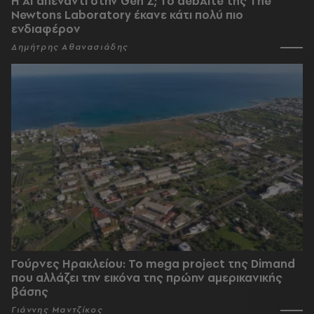
Η AI απέναντι στην Gen Z; Το debAIte της The
Newtons Laboratory έκανε κάτι πολύ πιο
ενδιαφέρον
Δημήτρης Αθανασιάδης
Γούρνες Ηρακλείου: To mega project της Dimand
που αλλάζει την εικόνα της πρώην αμερικανικής
βάσης
Γιάννης Μαντζίκος