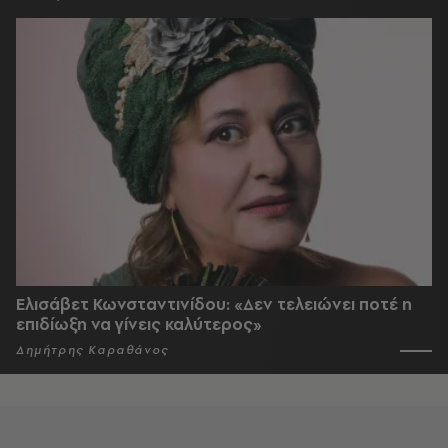
Ελισάβετ Κωνσταντινίδου: «Δεν τελειώνει ποτέ η
επιδίωξη να γίνεις καλύτερος»
Δημήτρης Καραθάνος