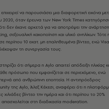
 επιχειρεί να παρουσιάσει μια διαφορετική εικόνα με
υ 2020, όταν έρευνα των New York Times κατηγόρησ
τι δεν έκανε αρκετά για να αποτρέψει την ανάρτησ
cking, σεξουαλική κακοποίηση και υλικό ανηλίκων. Τότε 
σε περίπου 10 εκατ. μη επαληθευμένα βίντεο, ενώ Vis
διέκοψαν τη συνεργασία τους.
ηρίζει ότι σήμερα η Aylo απαιτεί απόδειξη ηλικίας κ
κάθε πρόσωπο που εμφανίζεται σε περιεχόμενο, ενώ
 περνά από ανθρώπινη εποπτεία. Η αντιπρόεδρος
nity της Aylo, Άλεξ Κέκεσι, αναφέρει ότι η πλατφόρ
ς χιλιάδες βίντεο την ημέρα και ότι περίπου το 20%
απασχολείται στη διαδικασία moderation.