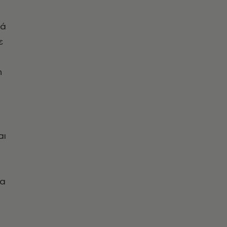
τά
ε
η
η
a
αι
μα