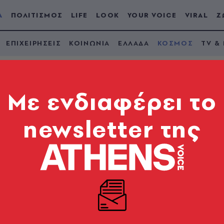
Α
ΠΟΛΙΤΙΣΜΟΣ
LIFE
LOOK
YOUR VOICE
VIRAL
Ζ
ΕΠΙΧΕΙΡΗΣΕΙΣ
ΚΟΙΝΩΝΙΑ
ΕΛΛΑΔΑ
ΚΟΣΜΟΣ
TV &
Mε ενδιαφέρει το
newsletter της
πό το Pornhub και η
εγόμενο site του κόσ
νηλίκων