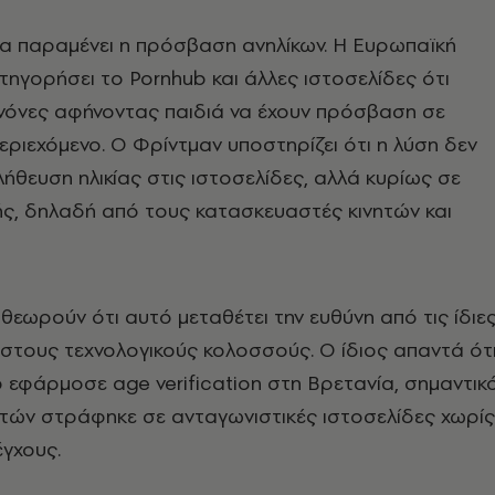
μα παραμένει η πρόσβαση ανηλίκων. Η Ευρωπαϊκή
ατηγορήσει το Pornhub και άλλες ιστοσελίδες ότι
νόνες αφήνοντας παιδιά να έχουν πρόσβαση σε
ριεχόμενο. Ο Φρίντμαν υποστηρίζει ότι η λύση δεν
λήθευση ηλικίας στις ιστοσελίδες, αλλά κυρίως σε
ς, δηλαδή από τους κατασκευαστές κινητών και
 θεωρούν ότι αυτό μεταθέτει την ευθύνη από τις ίδιε
στους τεχνολογικούς κολοσσούς. Ο ίδιος απαντά ότ
 εφάρμοσε age verification στη Βρετανία, σημαντικ
τών στράφηκε σε ανταγωνιστικές ιστοσελίδες χωρίς
έγχους.