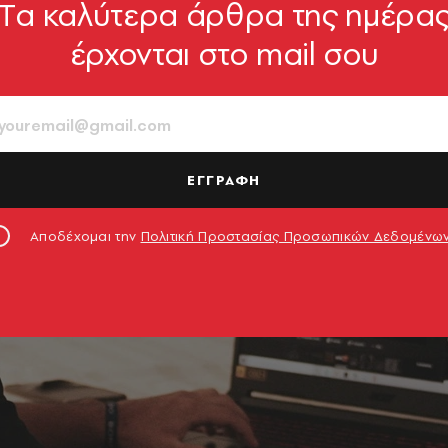
Tα καλύτερα άρθρα της ημέρα
έρχονται στο mail σου
ΕΓΓΡΑΦΗ
Αποδέχομαι την
Πολιτική Προστασίας Προσωπικών Δεδομένω