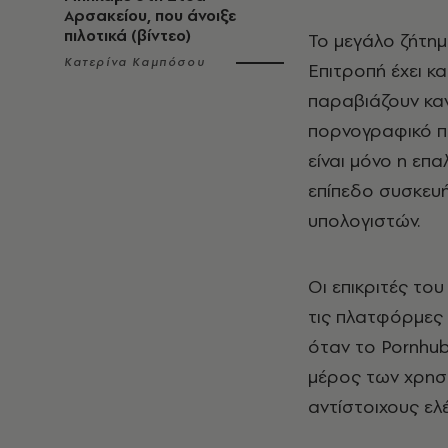
Αρσακείου, που άνοιξε
πιλοτικά (βίντεο)
Το μεγάλο ζήτη
Κατερίνα Καμπόσου
Επιτροπή έχει κ
παραβιάζουν κα
πορνογραφικό πε
είναι μόνο η επα
επίπεδο συσκευή
υπολογιστών.
Οι επικριτές του
τις πλατφόρμες 
όταν το Pornhub
μέρος των χρησ
αντίστοιχους ελ