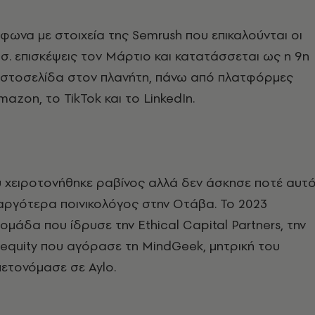
μφωνα με στοιχεία της Semrush που επικαλούνται οι
δισ. επισκέψεις τον Μάρτιο και κατατάσσεται ως η 9η
ιστοσελίδα στον πλανήτη, πάνω από πλατφόρμες
azon, το TikTok και το LinkedIn.
υ χειροτονήθηκε ραβίνος αλλά δεν άσκησε ποτέ αυτ
 αργότερα ποινικολόγος στην Οτάβα. Το 2023
ομάδα που ίδρυσε την Ethical Capital Partners, την
e equity που αγόρασε τη MindGeek, μητρική του
μετονόμασε σε Aylo.