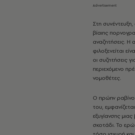
Στη συνέντευξη, 
βίαιης πορνογρα
αναζητήσεις. Η α
φιλοξενείται είν
οι συζητήσεις γ
περιεχόμενο πρέπ
νομοθέτες.
Ο πρώην ραβίνος,
του, εμφανίζετα
εξυγίανσης μιας
σκοτάδι. Το ερώ
τόσο ισχυρή και