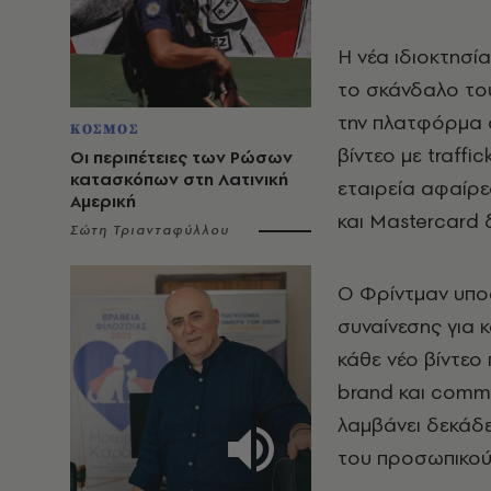
Η νέα ιδιοκτησία
το σκάνδαλο το
την πλατφόρμα ό
ΚΟΣΜΟΣ
βίντεο με traffi
Οι περιπέτειες των Ρώσων
κατασκόπων στη Λατινική
εταιρεία αφαίρε
Αμερική
και Mastercard 
Σώτη Τριανταφύλλου
Ο Φρίντμαν υποστ
συναίνεσης για 
κάθε νέο βίντεο
brand και commu
λαμβάνει δεκάδε
του προσωπικού 