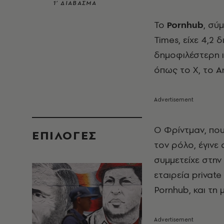
1’ ΔΙΑΒΑΣΜΑ
Το
Pornhub
, σύ
Times, είχε 4,2 
δημοφιλέστερη 
όπως το X, το Am
Ο Φρίντμαν, πο
EΠΙΛΟΓΈΣ
τον ρόλο, έγινε
συμμετείχε στην 
εταιρεία privat
Pornhub, και τη 