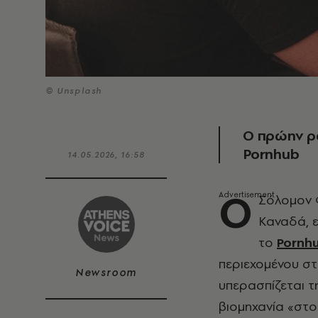
© Unsplash
Ο πρώην ρ
Pornhub
14.05.2026, 16:58
Ο
Σόλομον 
Καναδά, 
το
Pornh
περιεχομένου στ
Newsroom
υπερασπίζεται τ
βιομηχανία «στο