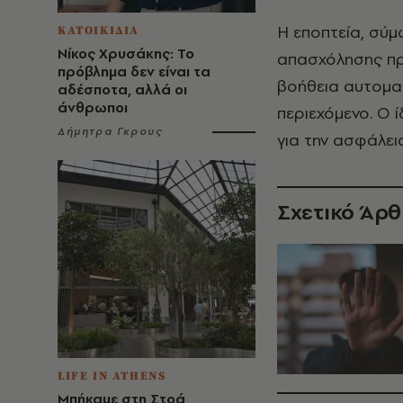
Η εποπτεία, σύμ
ΚΑΤΟΙΚΙΔΙΑ
Νίκος Χρυσάκης: Το
απασχόλησης πρ
πρόβλημα δεν είναι τα
βοήθεια αυτομα
αδέσποτα, αλλά οι
άνθρωποι
περιεχόμενο. Ο ί
Δήμητρα Γκρους
για την ασφάλει
Σχετικό Άρ
LIFE IN ATHENS
Μπήκαμε στη Στοά