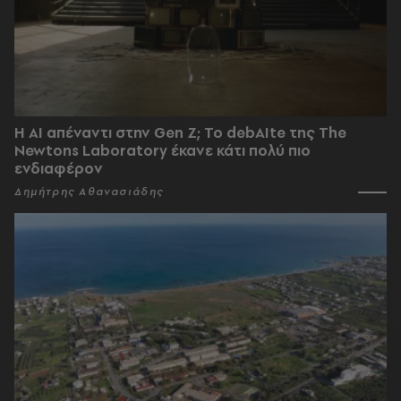
Η AI απέναντι στην Gen Z; Το debAIte της The
Newtons Laboratory έκανε κάτι πολύ πιο
ενδιαφέρον
Δημήτρης Αθανασιάδης