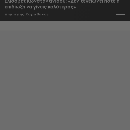
Ελισάβετ Κωνσταντινίδου: «Δεν τελειώνει ποτέ η
επιδίωξη να γίνεις καλύτερος»
Δημήτρης Καραθάνος