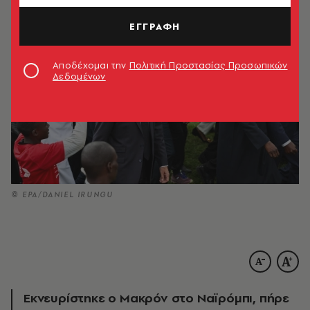
ΕΓΓΡΑΦΗ
Αποδέχομαι την
Πολιτική Προστασίας Προσωπικών
Δεδομένων
© ΕΡΑ/DANIEL IRUNGU
Εκνευρίστηκε ο Μακρόν στο Ναϊρόμπι, πήρε