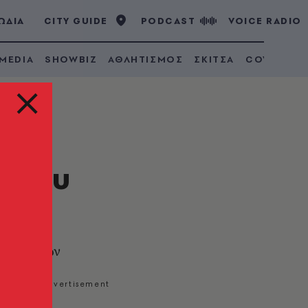
ΩΔΙΑ
CITY GUIDE
PODCAST
VOICE RADIO
 MEDIA
SHOWBIZ
ΑΘΛΗΤΙΣΜΟΣ
ΣΚΙΤΣΑ
COVID 19
ς του
ρός
στρατιωτών