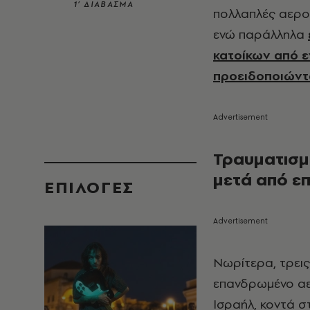
1’ ΔΙΑΒΑΣΜΑ
πολλαπλές αερο
ενώ παράλληλα
κατοίκων από ε
προειδοποιώντα
Τραυματισμ
μετά από επ
EΠΙΛΟΓΈΣ
Νωρίτερα, τρεις
επανδρωμένο αε
Ισραήλ, κοντά σ