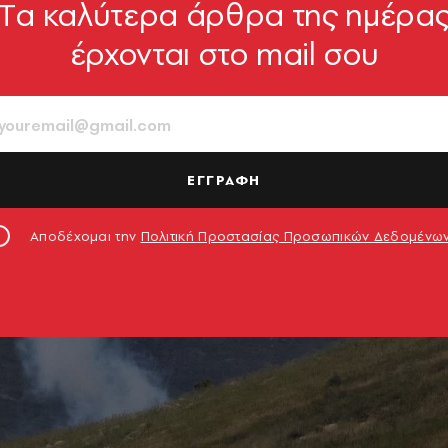
Tα καλύτερα άρθρα της ημέρα
έρχονται στο mail σου
ΕΓΓΡΑΦΗ
Αποδέχομαι την
Πολιτική Προστασίας Προσωπικών Δεδομένω