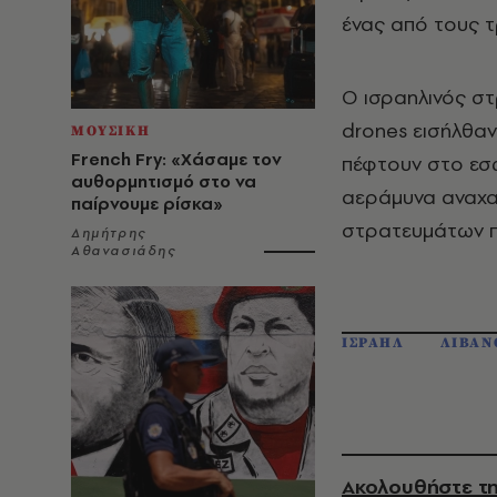
ένας από τους 
Ο ισραηλινός στ
drones εισήλθαν
ΜΟΥΣΙΚΗ
French Fry: «Χάσαμε τον
πέφτουν στο εσ
αυθορμητισμό στο να
αεράμυνα αναχαί
παίρνουμε ρίσκα»
στρατευμάτων πο
Δημήτρης
Αθανασιάδης
ΙΣΡΑΗΛ
ΛΙΒΑΝ
Ακολουθήστε τη