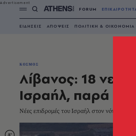
FORUM
ΕΠΙΚΑΙΡΟΤΗΤ
ΕΙΔΗΣΕΙΣ
ΑΠΟΨΕΙΣ
ΠΟΛΙΤΙΚΗ & ΟΙΚΟΝΟΜΙΑ
ΚΟΣΜΟΣ
Λίβανος: 18 νεκρ
Ισραήλ, παρά τη
Νέες επιδρομές του Ισραήλ στον νότιο Λίβα