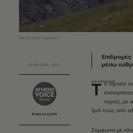
©EPA/ATEF SAFADI
Επιδρομές 
μέσω εύθρ
09.05.2026, 20:17
Τ
ο Ισραήλ συ
επιχειρήσε
πυρός, με 
ζωή τους από α
Newsroom
Σύμφωνα με πλη