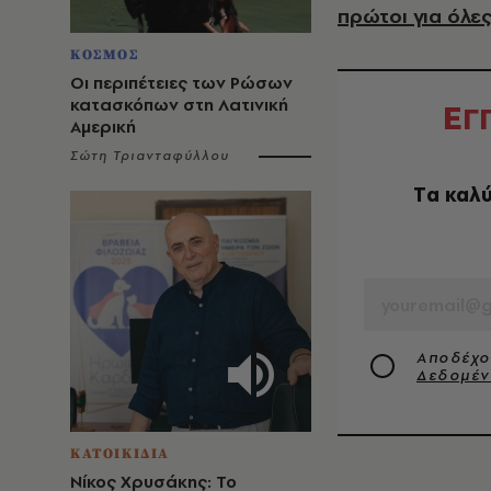
πρώτοι για όλες
ΚΟΣΜΟΣ
Οι περιπέτειες των Ρώσων
κατασκόπων στη Λατινική
Ε
Γ
Αμερική
Σώτη Τριανταφύλλου
Tα καλύ
EMAIL
Αποδέχο
Δεδομέ
ΚΑΤΟΙΚΙΔΙΑ
Νίκος Χρυσάκης: Το