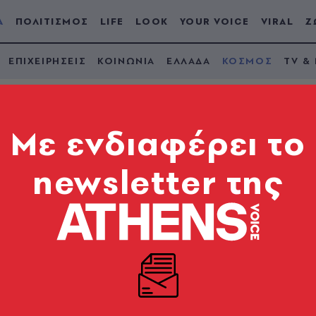
Α
ΠΟΛΙΤΙΣΜΟΣ
LIFE
LOOK
YOUR VOICE
VIRAL
Ζ
ΕΠΙΧΕΙΡΗΣΕΙΣ
ΚΟΙΝΩΝΙΑ
ΕΛΛΑΔΑ
ΚΟΣΜΟΣ
TV &
Mε ενδιαφέρει το
newsletter της
οί σε βομβαρδισμού
ν κατάπαυση του πυ
νο - Προειδοποιήσεις εκκένωσης και τραυματισμοί 