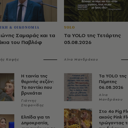
ΙΚΗ & ΟΙΚΟΝΟΜΙΑ
YOLO
τώνης Σαμαράς και τα
Τα YOLO της Τετάρτης
άκια του Παβλόφ
05.08.2026
λής Καψής
Λίνα Μανδράκου
Η ταινία της
Τα YOLO της
θερινής σεζόν:
Πέμπτης
Το ποντίκι που
06.08.2026
βρυχάται
Λίνα
Μανδράκου
Γιάννης
Στεφανίδης
Στο 4ο Pig Fl
Ελπίδα για τη
ακούς Pink F
Δημοκρατία,
τρώγοντας τ