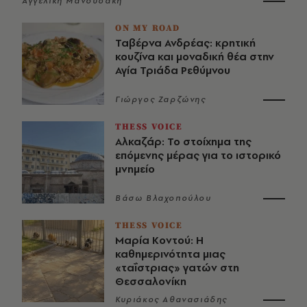
Αγγελική Μανουσάκη
ON MY ROAD
Ταβέρνα Ανδρέας: κρητική
κουζίνα και μοναδική θέα στην
Αγία Τριάδα Ρεθύμνου
Γιώργος Ζαρζώνης
THESS VOICE
Αλκαζάρ: Το στοίχημα της
επόμενης μέρας για το ιστορικό
μνημείο
Βάσω Βλαχοπούλου
THESS VOICE
Μαρία Κοντού: Η
καθημερινότητα μιας
«ταΐστριας» γατών στη
Θεσσαλονίκη
Κυριάκος Αθανασιάδης