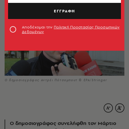
ΕΓΓΡΑΦΗ
Αποδέχομαι την
Πολιτική Προστασίας Προσωπικών
Δεδομένων
Ο δημοσιογράφος Αντρέι Πότσομπουτ © ΕΡΑ/Stringer
Ο δημοσιογράφος συνελήφθη τον Μάρτιο