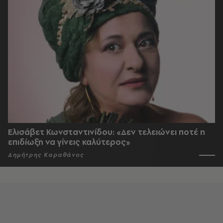
Ελισάβετ Κωνσταντινίδου: «Δεν τελειώνει ποτέ η
επιδίωξη να γίνεις καλύτερος»
Δημήτρης Καραθάνος