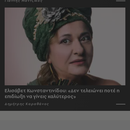
Γιάννης Μαντζίκος
Ελισάβετ Κωνσταντινίδου: «Δεν τελειώνει ποτέ η
επιδίωξη να γίνεις καλύτερος»
Δημήτρης Καραθάνος