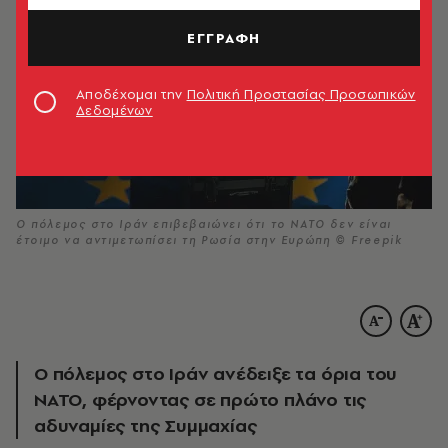
ΕΓΓΡΑΦΗ
Αποδέχομαι την
Πολιτική Προστασίας Προσωπικών
Δεδομένων
Ο πόλεμος στο Ιράν επιβεβαιώνει ότι το ΝΑΤΟ δεν είναι
έτοιμο να αντιμετωπίσει τη Ρωσία στην Ευρώπη © Freepik
Ο πόλεμος στο Ιράν ανέδειξε τα όρια του
ΝΑΤΟ, φέρνοντας σε πρώτο πλάνο τις
αδυναμίες της Συμμαχίας