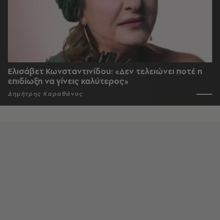
Ελισάβετ Κωνσταντινίδου: «Δεν τελειώνει ποτέ η
επιδίωξη να γίνεις καλύτερος»
Δημήτρης Καραθάνος