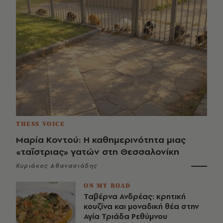
THESS VOICE
Μαρία Κοντού: Η καθημερινότητα μιας
«ταΐστριας» γατών στη Θεσσαλονίκη
Κυριάκος Αθανασιάδης
ON MY ROAD
Ταβέρνα Ανδρέας: κρητική
κουζίνα και μοναδική θέα στην
Αγία Τριάδα Ρεθύμνου