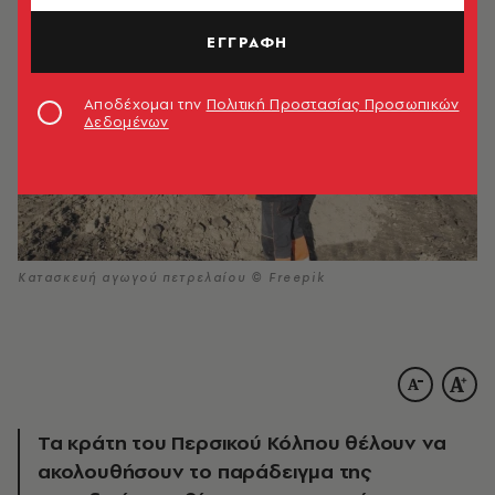
ΕΓΓΡΑΦΗ
Αποδέχομαι την
Πολιτική Προστασίας Προσωπικών
Δεδομένων
Κατασκευή αγωγού πετρελαίου © Freepik
Τα κράτη του Περσικού Κόλπου θέλουν να
ακολουθήσουν το παράδειγμα της