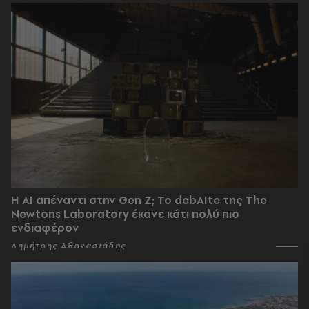
Η AI απέναντι στην Gen Z; Το debAIte της The
Newtons Laboratory έκανε κάτι πολύ πιο
ενδιαφέρον
Δημήτρης Αθανασιάδης