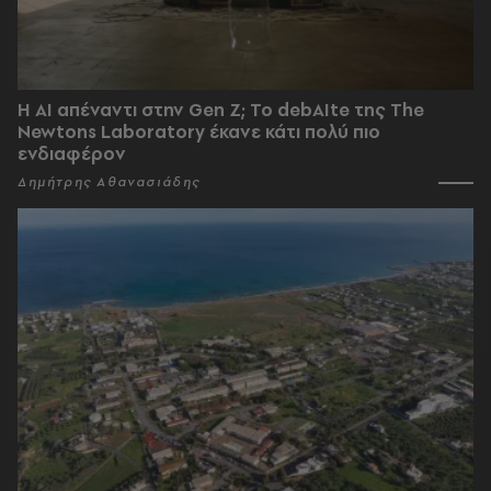
Η AI απέναντι στην Gen Z; Το debAIte της The
Newtons Laboratory έκανε κάτι πολύ πιο
ενδιαφέρον
Δημήτρης Αθανασιάδης