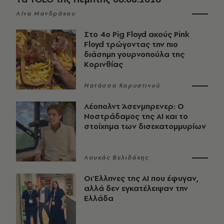
Λίνα Μανδράκου
Στο 4ο Pig Floyd ακούς Pink
Floyd τρώγοντας την πιο
διάσημη γουρνοπούλα της
Κορινθίας
Νατάσσα Καρυστινού
Λέοπολντ Άσενμπρενερ: Ο
Νοστράδαμος της AI και το
στοίχημα των δισεκατομμυρίων
Λουκάς Βελιδάκης
Οι Έλληνες της ΑΙ που έφυγαν,
αλλά δεν εγκατέλειψαν την
Ελλάδα