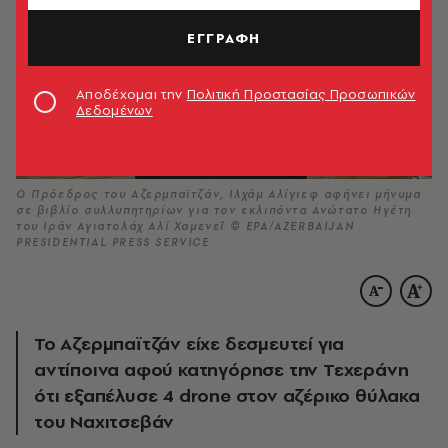
ΕΓΓΡΑΦΗ
Αποδέχομαι την
Πολιτική Προστασίας Προσωπικών
Δεδομένων
O Πρόεδρος του Αζερμπαϊτζάν, Ιλχάμ Αλίγιεφ αφήνει μήνυμα
σε βιβλίο συλλυπητηρίων για τον εκλιπόντα Ανώτατο Ηγέτη
του Ιράν Αγιατολάχ Αλί Χαμενεΐ © ΕΡΑ/AZERBAIJAN
PRESIDENTIAL PRESS SERVICE
Το Αζερμπαϊτζάν είχε δεσμευτεί για
αντίποινα αφού κατηγόρησε την Τεχεράνη
ότι εξαπέλυσε 4 drone στον αζέρικο θύλακα
του Ναχιτσεβάν