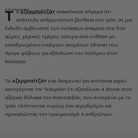
Τ
ο
Αζερμπαϊτζάν
ανακοίνωσε σήμερα ότι
απέστειλε ανθρωπιστική βοήθεια στο Ιράν, σε μια
ένδειξη άμβλυνσης των εντάσεων ανάμεσα στις δύο
χώρες, μερικές ημέρες ύστερα από επίθεση μη
επανδρωμένων εναέριων οχημάτων (drone) που
ήγειρε φόβους για εξάπλωση του πολέμου στον
Καύκασο.
Το
Αζερμπαϊτζάν
είχε δεσμευτεί για αντίποινα αφού
κατηγόρησε την Τεχεράνη ότι εξαπέλυσε 4 drone στον
αζέρικο θύλακα του Ναχιτσεβάν, που συνορεύει με το
Ιράν, πλήττοντας κυρίως ένα αεροδρόμιο και
προκαλώντας τον τραυματισμό 4 ανθρώπων.