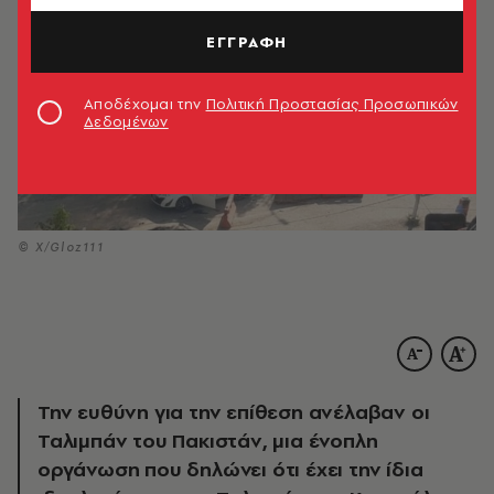
ΕΓΓΡΑΦΗ
Αποδέχομαι την
Πολιτική Προστασίας Προσωπικών
Δεδομένων
© Χ/Gloz111
Την ευθύνη για την επίθεση ανέλαβαν οι
Ταλιμπάν του Πακιστάν, μια ένοπλη
οργάνωση που δηλώνει ότι έχει την ίδια