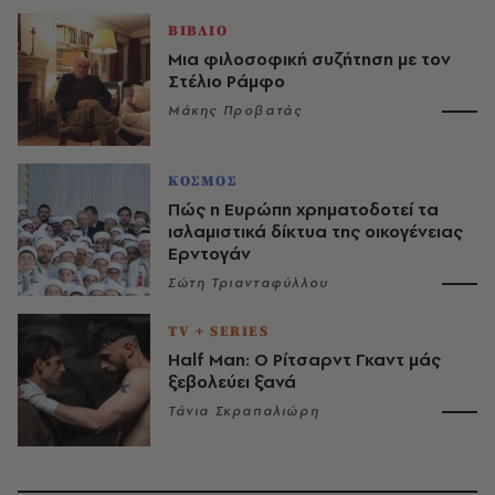
ΒΙΒΛΙΟ
Μια φιλοσοφική συζήτηση με τον
Στέλιο Ράμφο
Μάκης Προβατάς
ΚΟΣΜΟΣ
Πώς η Ευρώπη χρηματοδοτεί τα
ισλαμιστικά δίκτυα της οικογένειας
Ερντογάν
Σώτη Τριανταφύλλου
TV + SERIES
Half Man: Ο Ρίτσαρντ Γκαντ μάς
ξεβολεύει ξανά
Τάνια Σκραπαλιώρη