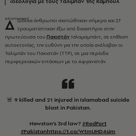
ιδεολογία με τους Ταλιμπάν της Καμπούλ
Δ
ώδεκα άνθρωποι σκοτώθηκαν σήμερα και 27
τραυματίστηκαν έξω από δικαστήριο στην
πρωτεύουσα του
Πακιστάν
Ισλαμαμπάντ, σε επίθεση
αυτοκτονίας, την ευθύνη για την οποία ανέλαβαν οι
Ταλιμπάν του Πακιστάν (TTP), σε μια περίοδο
περιφερειακών εντάσεων με το Αφγανιστάν.
🚨 9 killed and 21 injured in Islamabad suicide
blast in Pakistan.
Newston’s 3rd law?
#RedFort
#Pakistan
https://t.co/WtmUHD4sim