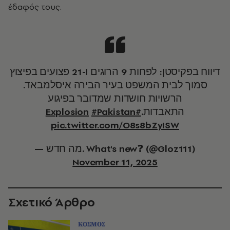
έδαφός τους.
דיווח בפקיסטן: לפחות 9 הרוגים ו-21 פצועים בפיצוץ
סמוך לבית המשפט בעיר הבירה איסלמבאד.
הרשויות חושדות שמדובר בפיגוע
#Pakistan
#Explosion
התאבדות.
pic.twitter.com/O8s8bZyISW
— מה חדש. What's new❓ (@Gloz111)
November 11, 2025
Σχετικό Άρθρο
ΚΟΣΜΟΣ