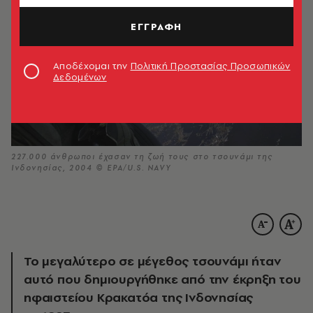
ΕΓΓΡΑΦΗ
Αποδέχομαι την
Πολιτική Προστασίας Προσωπικών
Δεδομένων
227.000 άνθρωποι έχασαν τη ζωή τους στο τσουνάμι της
Ινδονησίας, 2004 © ΕΡΑ/U.S. NAVY
Το μεγαλύτερο σε μέγεθος τσουνάμι ήταν
αυτό που δημιουργήθηκε από την έκρηξη του
ηφαιστείου Κρακατόα της Ινδονησίας