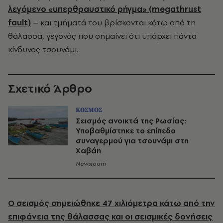
λεγόμενο «υπερθραυστικό ρήγμα» (megathrust
fault)
– και τμήματά του βρίσκονται κάτω από τη
θάλασσα, γεγονός που σημαίνει ότι υπάρχει πάντα
κίνδυνος τσουνάμι.
Σχετικό Άρθρο
ΚΟΣΜΟΣ
Σεισμός ανοικτά της Ρωσίας:
Υποβαθμίστηκε το επίπεδο
συναγερμού για τσουνάμι στη
Χαβάη
Newsroom
Ο σεισμός σημειώθηκε 47 χιλιόμετρα κάτω από την
επιφάνεια της θάλασσας και οι σεισμικές δονήσεις