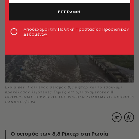
ΕΓΓΡΑΦΗ
Αποδέχομαι την
Πολιτική Προστασίας Προσωπικών
Δεδομένων
Explainer: Γιατί ένας σεισμός 8,8 Ρίχτερ και το τσουνάμι
προκάλεσαν λιγότερες ζημιές απ’ ό,τι αναμενόταν ©
GEOPHYSICAL SURVEY OF THE RUSSIAN ACADEMY OF SCIENCES
HANDOUT/ EPA
Ο σεισμός των 8,8 Ρίχτερ στη Ρωσία