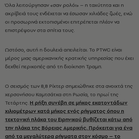
Όλα λειτούργησαν «σαν ρολόι» – η ταχύτητα και η
ακρίβειά τους ενδέχεται να έσωσαν χιλιάδες ζωές, ενώ
οι προσωρινά εκτοπισμένοι επιτρέπεται πλέον να
επιστρέψουν στα σπίτια τους.
Ωστόσο, αυτή η δουλειά απειλείται. Το PTWC είναι
μέρος μιας αμερικανικής κρατικής υπηρεσίας που έχει
δεχθεί περικοπές από τη διοίκηση Τραμπ.
Ο σεισμός των 8,8 Ρίχτερ σημειώθηκε στα ανοιχτά της
χερσονήσου Καμτσάτκα στη Ρωσία, το πρωί της
Τετάρτης.
Η ρήξη συνέβη σε μήκος εκατοντάδων
χιλιομέτρων κατά μήκος ενός ρήγματος όπου η
τεκτονική πλάκα του Ειρηνικού βυθίζεται κάτω από
την πλάκα της Βόρειας Αμερικής. Πρόκειται για ένα
από τα μεγαλύτερα ρήγματα στον κόσμο – το