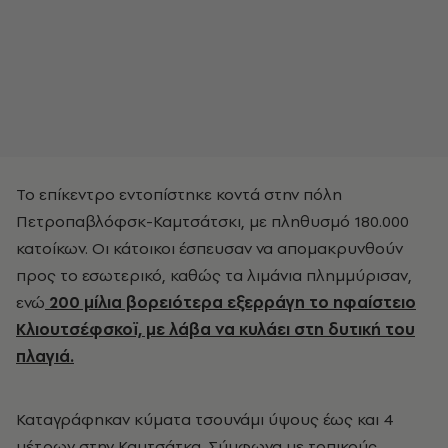
Το επίκεντρο εντοπίστηκε κοντά στην πόλη
Πετροπαβλόφσκ-Καμτσάτσκι, με πληθυσμό 180.000
κατοίκων. Οι κάτοικοι έσπευσαν να απομακρυνθούν
προς το εσωτερικό, καθώς τα λιμάνια πλημμύρισαν,
ενώ
200 μίλια βορειότερα εξερράγη το ηφαίστειο
Κλιουτσέφσκοϊ, με λάβα να κυλάει στη δυτική του
πλαγιά.
Καταγράφηκαν κύματα τσουνάμι ύψους έως και 4
μέτρων στην Καμτσάτκα. Σύμφωνα με τοπικούς