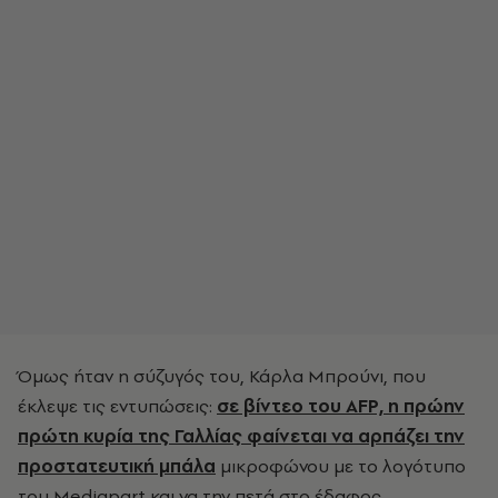
Όμως ήταν η σύζυγός του, Κάρλα Μπρούνι, που
έκλεψε τις εντυπώσεις:
σε βίντεο του AFP, η πρώην
πρώτη κυρία της Γαλλίας φαίνεται να αρπάζει την
προστατευτική μπάλα
μικροφώνου με το λογότυπο
του Mediapart και να την πετά στο έδαφος,