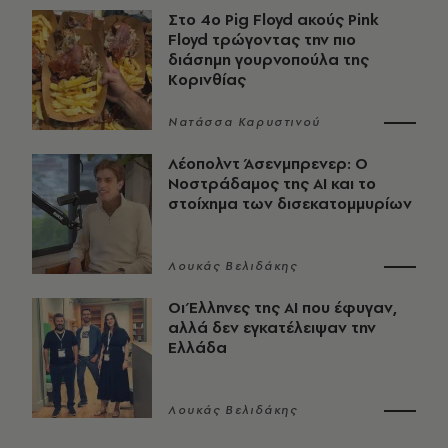
Στο 4ο Pig Floyd ακούς Pink
Floyd τρώγοντας την πιο
διάσημη γουρνοπούλα της
Κορινθίας
Νατάσσα Καρυστινού
Λέοπολντ Άσενμπρενερ: Ο
Νοστράδαμος της AI και το
στοίχημα των δισεκατομμυρίων
Λουκάς Βελιδάκης
Οι Έλληνες της ΑΙ που έφυγαν,
αλλά δεν εγκατέλειψαν την
Ελλάδα
Λουκάς Βελιδάκης