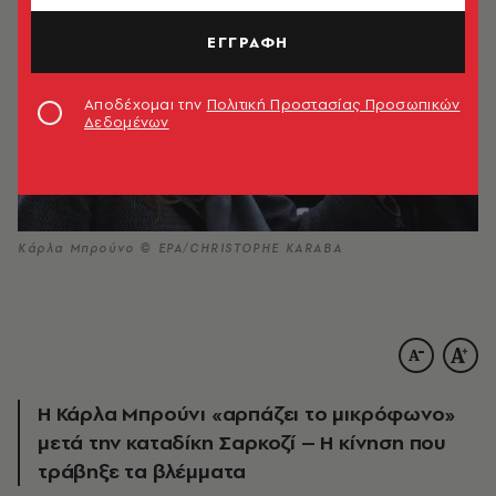
ΕΓΓΡΑΦΗ
Αποδέχομαι την
Πολιτική Προστασίας Προσωπικών
Δεδομένων
Κάρλα Μπρούνο © EPA/CHRISTOPHE KARABA
Η Κάρλα Μπρούνι «αρπάζει το μικρόφωνο»
μετά την καταδίκη Σαρκοζί – Η κίνηση που
τράβηξε τα βλέμματα