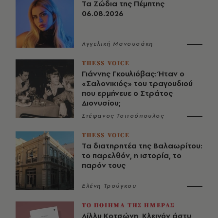
Τα Ζώδια της Πέμπτης
06.08.2026
Αγγελική Μανουσάκη
THESS VOICE
Γιάννης Γκουλιόβας: Ήταν ο
«Σαλονικιός» του τραγουδιού
που ερμήνευε ο Στράτος
Διονυσίου;
Στέφανος Τσιτσόπουλος
THESS VOICE
Τα διατηρητέα της Βαλαωρίτου:
το παρελθόν, η ιστορία, το
παρόν τους
Ελένη Τρούγκου
ΤΟ ΠΟΙΗΜΑ ΤΗΣ ΗΜΕΡΑΣ
Λίλλυ Κοτσώνη, Κλεινόν άστυ