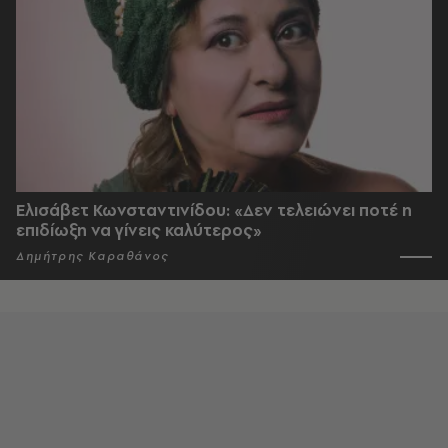
Ελισάβετ Κωνσταντινίδου: «Δεν τελειώνει ποτέ η
επιδίωξη να γίνεις καλύτερος»
Δημήτρης Καραθάνος