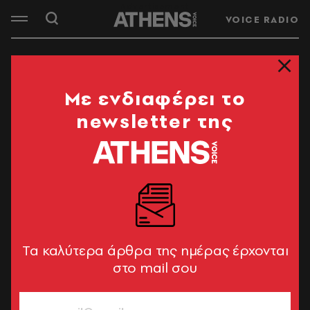
VOICE RADIO
Mε ενδιαφέρει το
newsletter της
Tα καλύτερα άρθρα της ημέρας έρχονται
στο mail σου