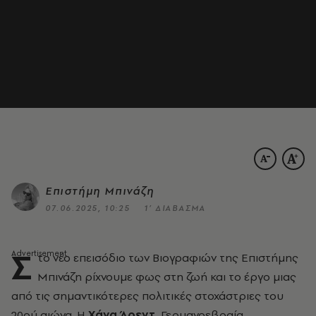
Επιστήμη Μπινάζη
07.06.2025, 10:25
1’ ΔΙΑΒΑΣΜΑ
Σ
το νέο επεισόδιο των Βιογραφιών της Επιστήμης
Μπινάζη ρίχνουμε φως στη ζωή και το έργο μιας
από τις σημαντικότερες πολιτικές στοχάστριες του
20ού αιώνα. Η
Χάνα Άρεντ
,
Γερμανοεβραία,