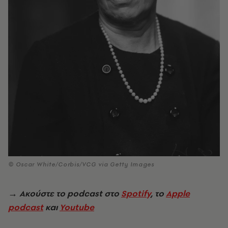
© Oscar White/Corbis/VCG via Getty Images
→ Ακούστε το podcast στο
Spotify
, το
Apple
podcast
και
Youtube