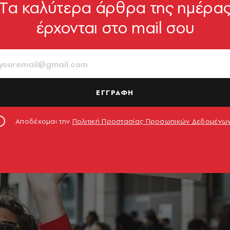
Tα καλύτερα άρθρα της ημέρα
έρχονται στο mail σου
ΕΓΓΡΑΦΗ
Αποδέχομαι την
Πολιτική Προστασίας Προσωπικών Δεδομένω