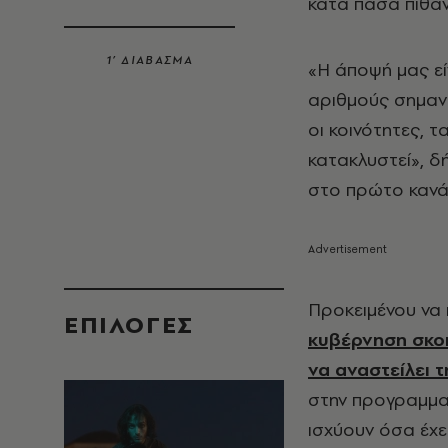
κατά πάσα πιθαν
1’ ΔΙΑΒΑΣΜΑ
«Η άποψή μας εί
αριθμούς σημαντι
οι κοινότητες, τ
κατακλυστεί», 
στο πρώτο κανά
Προκειμένου να 
EΠΙΛΟΓΈΣ
κυβέρνηση σκο
να αναστείλει 
στην προγραμματ
ισχύουν όσα έχε