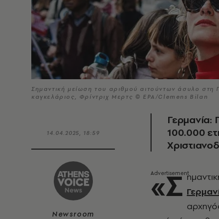
Σημαντική μείωση του αριθμού αιτούντων άσυλο στη 
καγκελάριος, Φρίντριχ Μερτς © EPA/Clemens Bilan
Γερμανία:
100.000 ετ
14.04.2025, 18:59
Χριστιανο
«Σ
ημαντικ
Γερμαν
αρχηγό
Newsroom