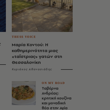
THESS VOICE
ς
Μαρία Κοντού: Η
καθημερινότητα μιας
«ταΐστριας» γατών στη
Θεσσαλονίκη
Κυριάκος Αθανασιάδης
ON MY ROAD
Ταβέρνα
Ανδρέας:
κρητική κουζίνα
και μοναδική
θέα στην Αγία