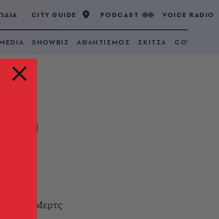
ΩΔΙΑ
CITY GUIDE
PODCAST
VOICE RADIO
 MEDIA
SHOWBIZ
ΑΘΛΗΤΙΣΜΟΣ
ΣΚΙΤΣΑ
COVID 19
θμού
00
δηλώνει ο Μερτς