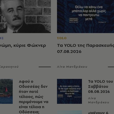
ΟΣ
YOLO
νώμη, κύριε Φώκνερ
Τα YOLO της Παρασκευή
07.08.2026
 Σαρακηνού
Λίνα Μανδράκου
Αφού ο
Τα YOLO του
Οδυσσέας δεν
Σαββάτου
ήταν ποτέ
08.08.2026
τέλειος, πώς
Λίνα
περιμένουμε να
Μανδράκου
είναι τέλεια η
Οδύσσεια;
«Μένουν 6