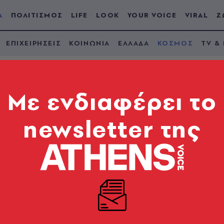
Α
ΠΟΛΙΤΙΣΜΟΣ
LIFE
LOOK
YOUR VOICE
VIRAL
Ζ
ΕΠΙΧΕΙΡΗΣΕΙΣ
ΚΟΙΝΩΝΙΑ
ΕΛΛΑΔΑ
ΚΟΣΜΟΣ
TV &
Mε ενδιαφέρει το
newsletter της
 για μείωση του αρι
 σε κάτω των 100.0
οσοκομεία και οι υποδομές μας έχουν κατακλυστεί», 