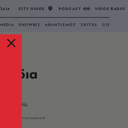
ΩΔΙΑ
CITY GUIDE
PODCAST
VOICE RADIO
 MEDIA
SHOWBIZ
ΑΘΛΗΤΙΣΜΟΣ
ΣΚΙΤΣΑ
COVID 19
σχέδια
ος
σε ακινησία