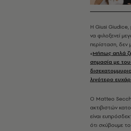
Η Giusi Giudice,
να φιλοξενεί με
περίσταση, δεν 
«
Μήπως απλά ζη
σημασία με του
δισεκατομμυριο
λιγότερο ευχάρι
Ο Matteo Secchi
ακτιβιστών κατοί
είναι ευπρόσδεκ
ότι σκύβουμε το