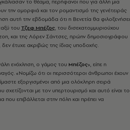
αγκάλιασαν το θέαμα, περήφανοι που για άλλη μια
υν την ομορφιά και τον ρομαντισμό της γενέτειράς
δηση αυτή την εβδομάδα ότι η Βενετία θα φιλοξενήσει
ταξύ του
Τζεφ Μπέζος
, του δισεκατομμυριούχου
zon, και της Λόρεν Σάντσες, πρώην δημοσιογράφου
 δεν έτυχε ακριβώς της ίδιας υποδοχής.
εγάλη ενόχληση, ο γάμος του
Μπέζος
», είπε η
αγός. «Νομίζω ότι οι περισσότεροι άνθρωποι έχουν
 Είμαστε εξοργισμένοι από μια ολόκληρη σειρά
 σχετίζονται με τον υπερτουρισμό και αυτό είναι το
 που επιβάλλεται στην πόλη και πρέπει να