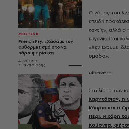
Ο γάμος του Κλο
επειδή προκάλεσ
κανείς», αλλά ο
ΜΟΥΣΙΚΗ
ευγενικοί και χα
French Fry: «Χάσαμε τον
«Δεν έχουμε ιδέ
αυθορμητισμό στο να
πάρουμε ρίσκα»
ομάδα».
Δημήτρης
Αθανασιάδης
Στη λίστα των κ
Καρντάσιαν, η 
Κάπριο και ο Ο
Πέρι. Η κόρη το
Κούσνερ, φέρον