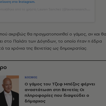
οσίευση στο Instagram.
ποιήθηκε από το χρήστη Lauren Sanchez (@laurenwsanchez)
 πού ακριβώς θα πραγματοποιηθεί ο γάμος, αν και θ
ει στο Παλάτι των Δόγηδων, το οποίο ήταν η έδρα
τά τα χρόνια της Βενετίας ως δημοκρατίας.
θρο
ΚΟΣΜΟΣ
Ο γάμος του Τζεφ Μπέζος φέρνει
αναστάτωση στη Βενετία; Οι
πληροφορίες που διαψεύδει ο
δήμαρχος