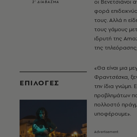
οι Βενετσιάνοι 
2’ ΔΙΑΒΑΣΜΑ
φορά επιδεικνύο
τους. Αλλά η εί
τους γάμους με
ιδρυτή της Ama
της τηλεόρασης,
«Θα είναι μια μ
Φραντσέσκα, ξεν
EΠΙΛΟΓΈΣ
την ίδια γνώμη.
προβλημάτων που
πολλοστό πράγμα
υποφέρουμε».