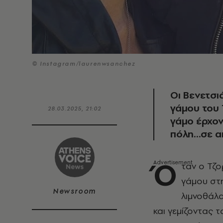
© Instagram/laurenwsanchez
Οι Βενετσι
γάμου του 
28.03.2025, 21:02
γάμο έρχον
πόλη...σε α
Ό
ταν ο Τζο
γάμου στη
Newsroom
λιμνοθάλα
και γεμίζοντας 