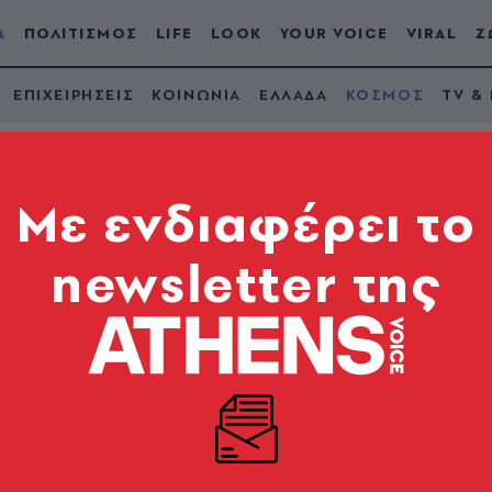
Α
ΠΟΛΙΤΙΣΜΟΣ
LIFE
LOOK
YOUR VOICE
VIRAL
Ζ
ΕΠΙΧΕΙΡΗΣΕΙΣ
ΚΟΙΝΩΝΙΑ
ΕΛΛΑΔΑ
ΚΟΣΜΟΣ
TV &
Mε ενδιαφέρει το
newsletter της
ουν διχαστεί για τα 
γάμου του Τζεφ Μπέζ
 μια δεκαετία αφότου οι Κλούνεϊ έφεραν την πόλη...