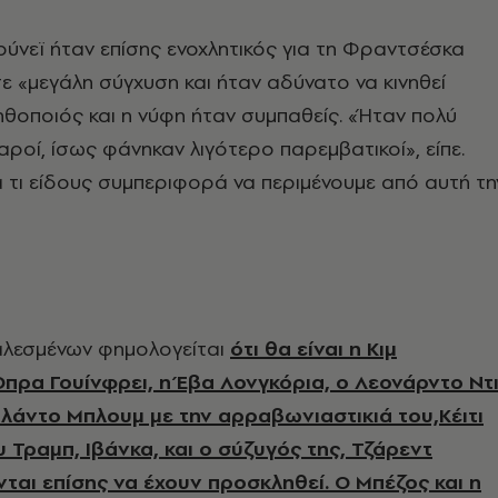
ύνεϊ ήταν επίσης ενοχλητικός για τη Φραντσέσκα
ε «μεγάλη σύγχυση και ήταν αδύνατο να κινηθεί
 ηθοποιός και η νύφη ήταν συμπαθείς. «Ήταν πολύ
λαροί, ίσως φάνηκαν λιγότερο παρεμβατικοί», είπε.
α τι είδους συμπεριφορά να περιμένουμε από αυτή τη
αλεσμένων φημολογείται
ότι θα είναι η Κιμ
Όπρα Γουίνφρει, η Έβα Λονγκόρια, ο Λεονάρντο Ντ
ρλάντο Μπλουμ με την αρραβωνιαστικιά του,Κέιτι
υ Τραμπ, Ιβάνκα, και ο σύζυγός της, Τζάρεντ
ται επίσης να έχουν προσκληθεί. Ο Μπέζος και η