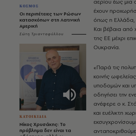
αερίου έως μια 
ΚΟΣΜΟΣ
έχουν προχωρήσε
Οι περιπέτειες των Ρώσων
όπως η Ελλάδα, 
κατασκόπων στη Λατινική
Αμερική
Και βέβαια από 
Σώτη Τριανταφύλλου
της ΕΕ μέχρι επ
Ουκρανία.
«Παρά τις πολυπ
κοινής ωφελείας
υποδομών και υπ
οδηγήσει την ε
ανέφερε ο κ. Σ
και ευέλικτη χωρ
ΚΑΤΟΙΚΙΔΙΑ
εκσυγχρονίσουμε
Νίκος Χρυσάκης: Το
πρόβλημα δεν είναι τα
ανταποκριθούμε 