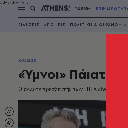
FORUM
ΕΠΙΚΑΙΡΟΤΗΤ
ΕΙΔΗΣΕΙΣ
ΑΠΟΨΕΙΣ
ΠΟΛΙΤΙΚΗ & ΟΙΚΟΝΟΜΙΑ
ΚΟΣΜΟΣ
«Ύμνοι» Πάιατ γι
O άλλοτε πρεσβευτής των ΗΠΑ είναι πλέον 