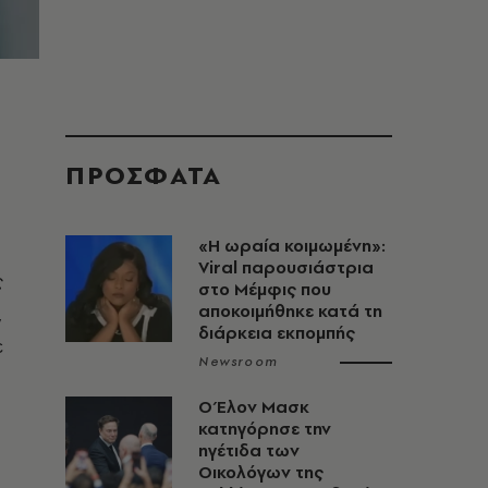
ΠΡΟΣΦΑΤΑ
«H ωραία κοιμωμένη»:
Viral παρουσιάστρια
ς
στο Μέμφις που
,
αποκοιμήθηκε κατά τη
διάρκεια εκπομπής
ε
Newsroom
Ο Έλον Μασκ
κατηγόρησε την
ηγέτιδα των
Οικολόγων της