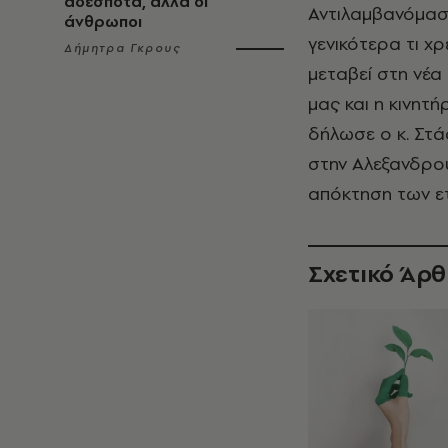
αδέσποτα, αλλά οι
Αντιλαμβανόμαστ
άνθρωποι
γενικότερα τι χρ
Δήμητρα Γκρους
μεταβεί στη νέα
μας και η κινητ
δήλωσε ο κ. Στά
στην Αλεξανδρού
απόκτηση των ετ
Σχετικό Άρ