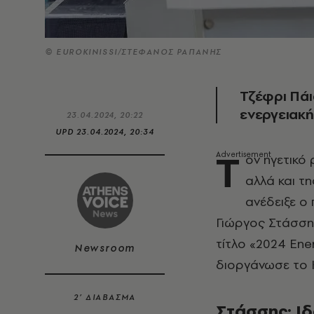
© ΕUROKINISSI/ΣΤΕΦΑΝΟΣ ΡΑΠΑΝΗΣ
Τζέφρι Πάι
ενεργειακ
23.04.2024, 20:22
UPD
23.04.2024, 20:34
Τ
ον ηγετικό
αλλά και τ
ανέδειξε ο
Γιώργος Στάσση
τίτλο «2024 Ene
Newsroom
διοργάνωσε το Κ
2’ ΔΙΑΒΑΣΜΑ
Στάσσης: Iδ