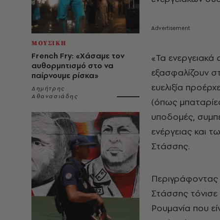
ΜΟΥΣΙΚΗ
French Fry: «Χάσαμε τον
«Τα ενεργειακά σ
αυθορμητισμό στο να
εξασφαλίζουν στ
παίρνουμε ρίσκα»
ευελιξία προέρχ
Δημήτρης
Αθανασιάδης
(όπως μπαταρίες
υποδομές, συμπ
ενέργειας και τ
Στάσσης.
Περιγράφοντας τ
Στάσσης τόνισε 
Ρουμανία που εί