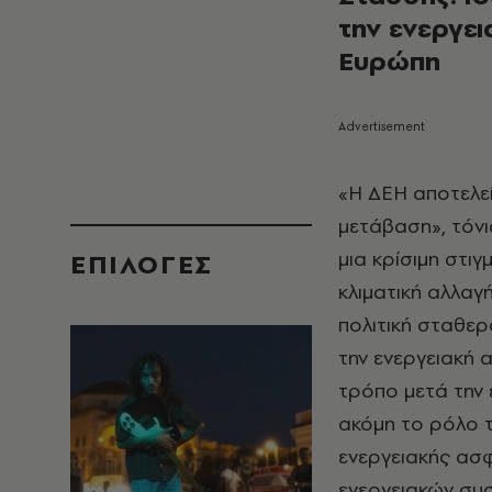
την ενεργε
Ευρώπη
«Η ΔΕΗ αποτελεί
μετάβαση», τόνι
μια κρίσιμη στιγ
EΠΙΛΟΓΈΣ
κλιματική αλλαγ
πολιτική σταθε
την ενεργειακή 
τρόπο μετά την 
ακόμη το ρόλο 
ενεργειακής ασφ
ενεργειακών συσ