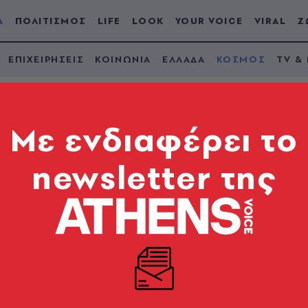
Α
ΠΟΛΙΤΙΣΜΟΣ
LIFE
LOOK
YOUR VOICE
VIRAL
Ζ
ΕΠΙΧΕΙΡΗΣΕΙΣ
ΚΟΙΝΩΝΙΑ
ΕΛΛΑΔΑ
ΚΟΣΜΟΣ
TV &
Mε ενδιαφέρει το
newsletter της
α την Ελλάδα και την
υφυπουργός αρμόδιος για ενεργειακά ζητήματα