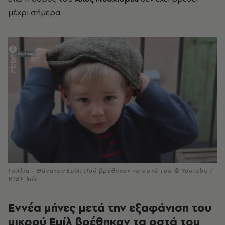
μέχρι σήμερα.
Γαλλία - Θάνατος Εμίλ: Πού βρέθηκαν τα οστά του © Youtube /
RTBF Info
Εννέα μήνες μετά την εξαφάνιση του
μικρού Εμίλ βρέθηκαν τα οστά του