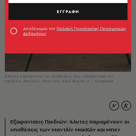
ΕΓΓΡΑΦΗ
Αποδέχομαι την
Πολιτική Προστασίας Προσωπικών
Δεδομένων
Άλυτες παραμένουν οι υποθέσεις των εξαφανισμένων
παιδιών: Μαντλίν, Μπεν και Άλεξ ©jules a. / Unsplash
Εξαφανίσεις Παιδιών: Άλυτες παραμένουν οι
υποθέσεις των Μαντλίν ΜακΚάν και Μπεν