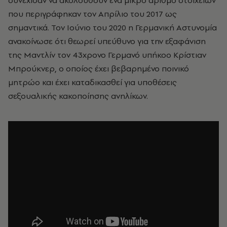
συνέχισαν να ακολουθούν ένα μικρό αριθμό στοιχείων
που περιγράφηκαν τον Απρίλιο του 2017 ως
σημαντικά. Τον Ιούνιο του 2020 η Γερμανική Αστυνομία
ανακοίνωσε ότι θεωρεί υπεύθυνο για την εξαφάνιση
της Μαντλίν τον 43χρονο Γερμανό υπήκοο Κρίστιαν
Μπρούκνερ, ο οποίος έχει βεβαρημένο ποινικό
μητρώο και έχει καταδικασθεί για υποθέσεις
σεξουαλικής κακοποίησης ανηλίκων.