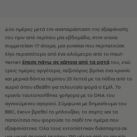
Δ
ύο ημέρες μετά την αναπαράσταση της εξαφάνισής
του πριν από περίπου μία εβδομάδα, στην οποία
συμμετείχαν 17 άτομα, μια γυναίκα που περπατούσε
λίγο περισσότερο από ένα χιλιόμετρο από το Haut-
Vernet
έπεσε πάνω σε κάποια από τα οστά
του, ενώ
τρεις ημέρες αργότερα,
πεζοπόρος βρήκε ένα κρανίο
και μερικά δόντια περίπου 25 λεπτά με τα πόδια από το
χωριό όπου εθεάθη για τελευταία φορά ο Εμίλ. Το
κρανίο ταυτοποιήθηκε γρήγορα με το DNA του
αγνοούμενου αγοριού. Σύμφωνα με δημοσίευμα του
BBC, έχουν βρεθεί το μπλουζάκι, το σορτς και τα
παπούτσια που φορούσε το παιδί την ημέρα που
εξαφανίστηκε. Όλα τους εντοπίστηκαν διάσπαρτα σε
μια μικρή περιοχή περίπου 150 μέτρα από το σημείο