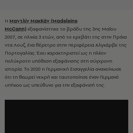
Η
Μαντλίν ΜακΚάν (Madeleine
McCann)
εξαφανίστηκε το βράδυ της 3ης Μαΐου
2007, σε ηλικία 3 ετών, από το κρεβάτι της στην Πράια
ντα Λουζ, ένα θέρετρο στην περιφέρεια Αλγκάρβε της
Πορτογαλίας. Έχει χαρακτηριστεί ως η πλέον
πολύκροτη υπόθεση εξαφάνισης στη σύγχρονη
ιστορία. Το 2020 η Γερμανική Εισαγγελία ανακοίνωσε
ότι τη θεωρεί νεκρή και ταυτοποίησε έναν Γερμανό
υπήκοο ως υπεύθυνο για την εξαφάνισή της.