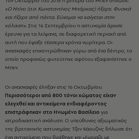
Τον Οκτώβριο του 2016 η μητέρα του Μπεν δήλωσε:
«Ο Ντίνο (σ.σ. Κωνσταντίνος Μπάρκας) ήξερε. Φυσικά
και ήξερε από πάντα. Εύχομαι να καίγεται στην
κόλαση».
Στις 16 Σεπτεμβρίου η αστυνομία άρχισε
έρευνα για τα λείψανα, σε διαφορετική περιοχή από
αυτή που έψαξε τέσσερα χρόνια νωρίτερα. Οι
ανασκαφές επικεντρώθηκαν γύρω από ένα δέντρο, το
οποίο προφανώς φυτεύτηκε αφότου εξαφανίστηκε ο
Μπεν.
Οι ανασκαφές έληξαν στις 16 Οκτωβρίου.
Περισσότεροι από 800 τόνοι χώματος είχαν
ελεγχθεί και αντικείμενα ενδιαφέροντος
επιστράφηκαν στο Ηνωμένο Βασίλειο
για
ιατροδικαστική ανάλυση. Ο υπεύθυνος αξιωματικός
της βρετανικής αστυνομίας Τζον Κάουζινς δήλωσε ότι
ένα αντικείμενο που βρέθηκε και «έμοιαζε με