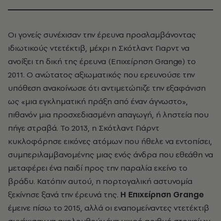
Οι γονείς συνέχισαν την έρευνα προσλαμβάνοντας
ιδιωτικούς ντετέκτιβ, μέχρι η Σκότλαντ Γιαρντ να
ανοίξει τη δική της έρευνα (Επιχείρηση Grange) το
2011. Ο ανώτατος αξιωματικός που ερευνούσε την
υπόθεση ανακοίνωσε ότι αντιμετώπιζε την εξαφάνιση
ως «μια εγκληματική πράξη από έναν άγνωστο»,
πιθανόν μια προσχεδιασμένη απαγωγή, ή ληστεία που
πήγε στραβά. Το 2013, η Σκότλαντ Γιάρντ
κυκλοφόρησε εικόνες ατόμων που ήθελε να εντοπίσει,
συμπεριλαμβανομένης μιας ενός άνδρα που εθεάθη να
μεταφέρει ένα παιδί προς την παραλία εκείνο το
βράδυ. Κατόπιν αυτού, η πορτογαλική αστυνομία
ξεκίνησε ξανά την έρευνά της.
Η Επιχείρηση Grange
έμεινε πίσω το 2015, αλλά οι εναπομείναντες ντετέκτιβ