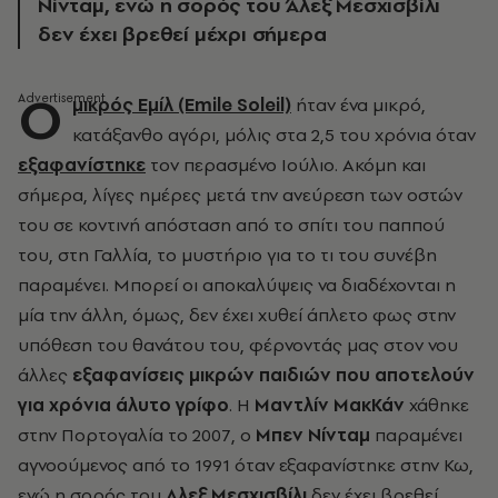
Νίνταμ, ενώ η σορός του Άλεξ Μεσχισβίλι
δεν έχει βρεθεί μέχρι σήμερα
Ο
μικρός Εμίλ (Emile Soleil)
ήταν ένα μικρό,
κατάξανθο αγόρι, μόλις στα 2,5 του χρόνια όταν
εξαφανίστηκε
τον περασμένο Ιούλιο. Ακόμη και
σήμερα, λίγες ημέρες μετά την ανεύρεση των οστών
του σε κοντινή απόσταση από το σπίτι του παππού
του, στη Γαλλία, το μυστήριο για το τι του συνέβη
παραμένει. Μπορεί οι αποκαλύψεις να διαδέχονται η
μία την άλλη, όμως, δεν έχει χυθεί άπλετο φως στην
υπόθεση του θανάτου του, φέρνοντάς μας στον νου
άλλες
εξαφανίσεις μικρών παιδιών που αποτελούν
για χρόνια άλυτο γρίφο
. Η
Μαντλίν ΜακΚάν
χάθηκε
στην Πορτογαλία το 2007, ο
Μπεν Νίνταμ
παραμένει
αγνοούμενος από το 1991 όταν εξαφανίστηκε στην Κω,
ενώ η σορός του
Αλεξ Μεσχισβίλι
δεν έχει βρεθεί