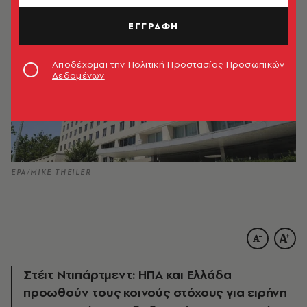
ΕΓΓΡΑΦΗ
Αποδέχομαι την
Πολιτική Προστασίας Προσωπικών
Δεδομένων
EPA/MIKE THEILER
Στέιτ Ντιπάρτμεντ: ΗΠΑ και Ελλάδα
προωθούν τους κοινούς στόχους για ειρήνη