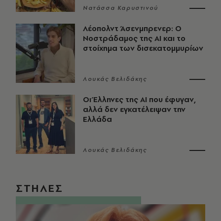
Νατάσσα Καρυστινού
Λέοπολντ Άσενμπρενερ: Ο
Νοστράδαμος της AI και το
στοίχημα των δισεκατομμυρίων
Λουκάς Βελιδάκης
Οι Έλληνες της ΑΙ που έφυγαν,
αλλά δεν εγκατέλειψαν την
Ελλάδα
Λουκάς Βελιδάκης
ΣΤΗΛΕΣ