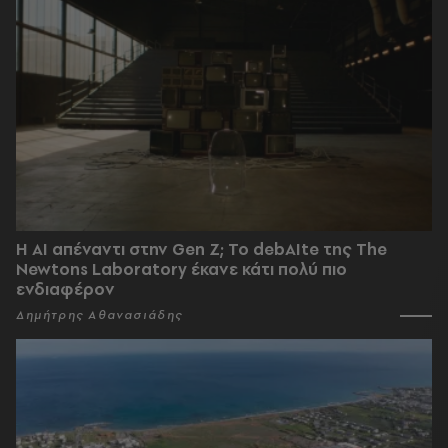
Η AI απέναντι στην Gen Z; Το debAIte της The
Newtons Laboratory έκανε κάτι πολύ πιο
ενδιαφέρον
Δημήτρης Αθανασιάδης