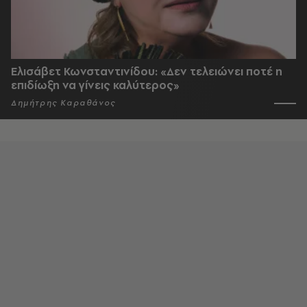
Ελισάβετ Κωνσταντινίδου: «Δεν τελειώνει ποτέ η
επιδίωξη να γίνεις καλύτερος»
Δημήτρης Καραθάνος