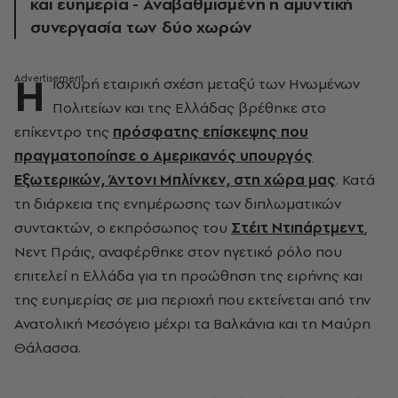
και ευημερία - Αναβαθμισμένη η αμυντική
συνεργασία των δύο χωρών
Η
ισχυρή εταιρική σχέση μεταξύ των Ηνωμένων
Πολιτείων και της Ελλάδας βρέθηκε στο
επίκεντρο της
πρόσφατης επίσκεψης που
πραγματοποίησε ο Αμερικανός υπουργός
Εξωτερικών, Άντονι Μπλίνκεν, στη χώρα μας
. Κατά
τη διάρκεια της ενημέρωσης των διπλωματικών
συντακτών, ο εκπρόσωπος του
Στέιτ Ντιπάρτμεντ
,
Νεντ Πράις, αναφέρθηκε στον ηγετικό ρόλο που
επιτελεί η Ελλάδα για τη προώθηση της ειρήνης και
της ευημερίας σε μια περιοχή που εκτείνεται από την
Ανατολική Μεσόγειο μέχρι τα Βαλκάνια και τη Μαύρη
Θάλασσα.