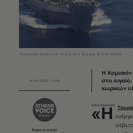
Τουρκικά πολεμικά πλοία στο Αιγαίο © EPA/POOL
Η Κομισιόν
στο Αιγαίο
16.06.2022, 11:06
χωρικών υ
«Η
Τουρκ
ενέργε
σέβετα
Newsroom