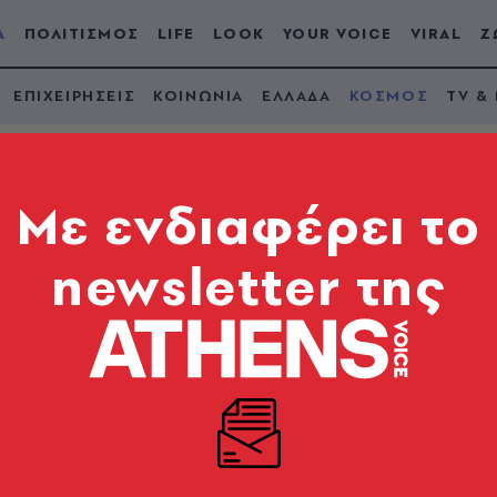
Α
ΠΟΛΙΤΙΣΜΟΣ
LIFE
LOOK
YOUR VOICE
VIRAL
Ζ
ΕΠΙΧΕΙΡΗΣΕΙΣ
ΚΟΙΝΩΝΙΑ
ΕΛΛΑΔΑ
ΚΟΣΜΟΣ
TV &
Mε ενδιαφέρει το
newsletter της
στην Τουρκία από τ
τήστε να απειλείτε τ
 και εναέριο χώρο