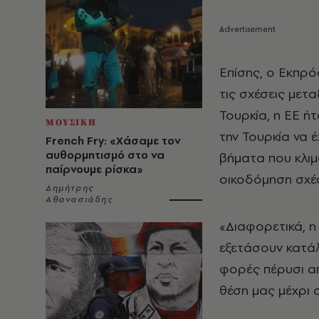
Επίσης, ο Εκπρ
τις σχέσεις μετ
Τουρκία, η ΕΕ ή
ΜΟΥΣΙΚΗ
την Τουρκία να 
French Fry: «Χάσαμε τον
αυθορμητισμό στο να
βήματα που κλιμ
παίρνουμε ρίσκα»
οικοδόμηση σχέσ
Δημήτρης
Αθανασιάδης
«Διαφορετικά, η
εξετάσουν κατά
φορές πέρυσι απ
θέση μας μέχρι 