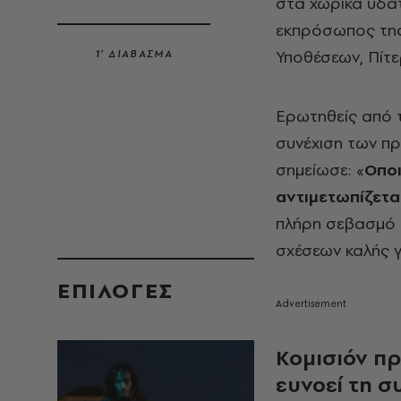
στα χωρικά ύδατ
εκπρόσωπος τη
Υποθέσεων, Πίτε
1’ ΔΙΑΒΑΣΜΑ
Ερωτηθείς από 
συνέχιση των πρ
σημείωσε: «
Οποι
αντιμετωπίζετα
πλήρη σεβασμό τ
σχέσεων καλής γ
EΠΙΛΟΓΈΣ
Κομισιόν πρ
ευνοεί τη σ