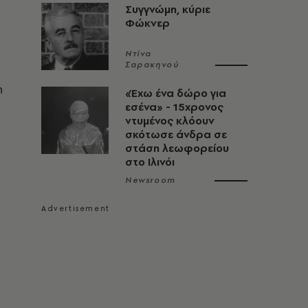
Συγγνώμη, κύριε
Φώκνερ
Ντίνα
Σαρακηνού
η
«Έχω ένα δώρο για
εσένα» - 15χρονος
ντυμένος κλόουν
σκότωσε άνδρα σε
στάση λεωφορείου
στο Ιλινόι
Newsroom