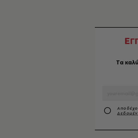
Ε
Γ
Tα καλύ
EMAIL
Αποδέχο
Δεδομέ