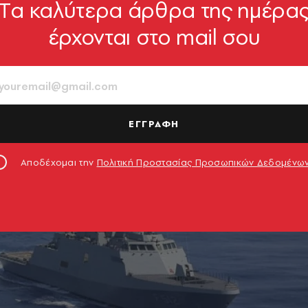
Tα καλύτερα άρθρα της ημέρα
έρχονται στο mail σου
ΕΓΓΡΑΦΗ
Αποδέχομαι την
Πολιτική Προστασίας Προσωπικών Δεδομένω