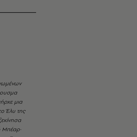
άκουσμα
πήρχε μια
ο Έλυ της
ξεκίνησα
ό Μπέαρ·