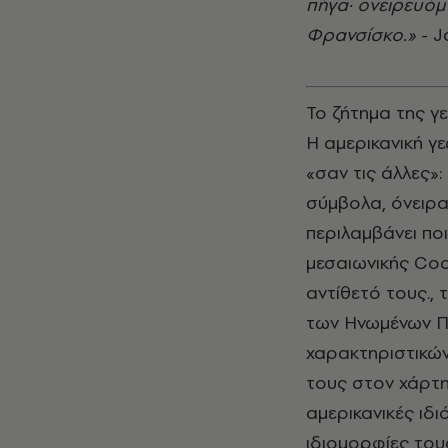
πήγα· ονειρευόμο
Φρανσίσκο.»
- 
Το ζήτημα της γε
Η αμερικανική γ
«σαν τις άλλες»:
σύμβολα, όνειρα 
περιλαμβάνει ποι
μεσαιωνικής Coc
αντίθετό τους.,
των Ηνωμένων Πο
χαρακτηριστικών
τους στον χάρτη
αμερικανικές ιδιό
ιδιομορφίες του