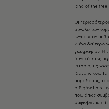
land of the free
Οι περισσότεροι
σύνολο των νόμω
εννοούσαν οι δη
κι ένα δεύτερο ν
γεωγραφίας. Η τε
δυνατότητες πε
ιστορία, τις νοο
ίδρυσής του. Το 
παράδοσης, τόσο
ο Bigfoot ή ο L
που, όπως συμβαί
αμφισβήτηση
[1]