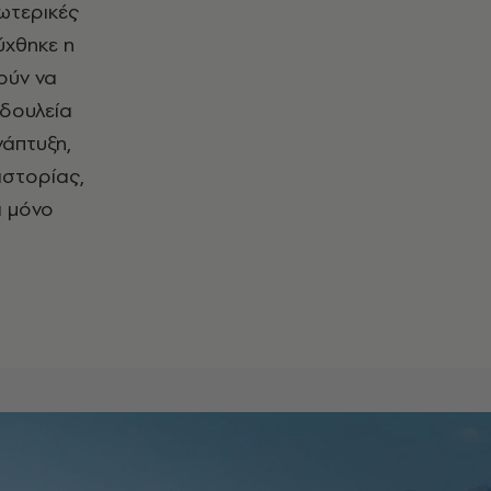
σωτερικές
ύχθηκε η
ούν να
 δουλεία
νάπτυξη,
ιστορίας,
ι μόνο