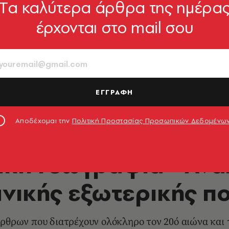
Tα καλύτερα άρθρα της ημέρα
έρχονται στο mail σου
ΕΓΓΡΑΦΗ
Αποδέχομαι την
Πολιτική Προστασίας Προσωπικών Δεδομένω
ΚΟΣΜΟΣ
ική Γεωγραφία - Ανά
νικής εξωτερικής πο
ρθρων που διατρέχουν ολόκληρο τον 20ό αιώνα και τ