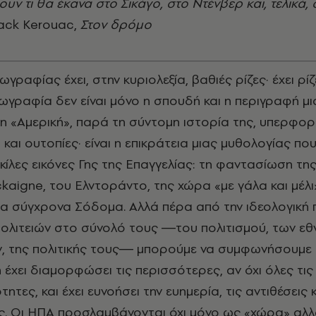
υν τι θα έκανα στο Σικάγο, στο Ντένβερ και, τελικά,
Jack Kerouac,
Στον δρόμο
ωγραφίας έχει, στην κυριολεξία, βαθιές ρίζες· έχει ρίζ
εωγραφία δεν είναι μόνο η σπουδή και η περιγραφή μ
 η «Αμερική», παρά τη σύντομη ιστορία της, υπερφορ
και ουτοπίες· είναι η επικράτεια μιας μυθολογίας πο
κίλες εικόνες Γης της Επαγγελίας: τη φαντασίωση τη
kaigne, του Ελντοράντο, της χώρα «με γάλα και μέλι
 τα σύγχρονα Σόδομα. Αλλά πέρα από την ιδεολογική
λιτειών στο σύνολό τους ―του πολιτισμού, των εθ
, της πολιτικής τους― μπορούμε να συμφωνήσουμε 
 έχει διαμορφώσει τις περισσότερες, αν όχι όλες τις
τητες, και έχει ευνοήσει την ευημερία, τις αντιθέσεις κ
ς. Οι ΗΠΑ προσλαμβάνονται όχι μόνο ως «χώρα» αλλ