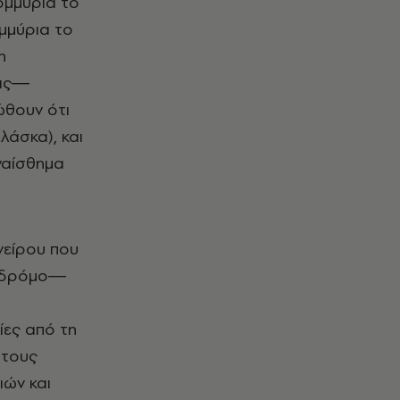
ομμύρια το
ομμύρια το
η
εις―
ώθουν ότι
λάσκα), και
υναίσθημα
νείρου που
ό δρόμο―
ίες από τη
 τους
ιών και