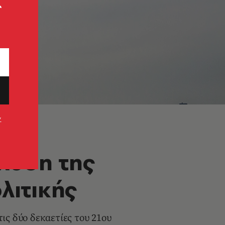
ς
ν
λυση της
λιτικής
ις δύο δεκαετίες του 21ου