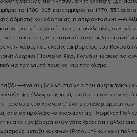
νωσης εξαιτίας της πληθυσμιακής έκρηξης (2,5 εκατ
ομμύρια το 1900, 205 εκατομμύρια το 1970, 330 εκατ
τικής δόμησης και οδοποιίας, η απεραντοσύνη ―η λέξ
ι παρασταστική, πολυσήμαντη, με πολλαπλές συνηχήσ
ικό στοιχείο της αμερικανικότητας: οι Αμερικανοί νι
έραντη» χώρα, που εκτείνεται βορείως του Καναδά (Α
τρική Αμερική (Πουέρτο Ρίκο, Γκουάμ)· κι αυτό το σ
τική για τον εαυτό τους και για τον κόσμο.
 ταξίδι ―ένα συμβολικό στοιχείο του αμερικανικού ο
 ελευθερία, έλλειψη σκοπού, ταχύτητα στον ανοιχτ
στο πέρασμα του χρόνου σ’ ένα μποτιλιάρισμα επικών
ά, όποιος πρόλαβε να διασχίσει τις Ηνωμένες Πολιτε
λλη κι από τον βορρά στον νότο ξέρει ότι πολλοί από
ωρισμούς μεταξύ κόκκινων (Ρεπουμπλικανικών) πολιτε