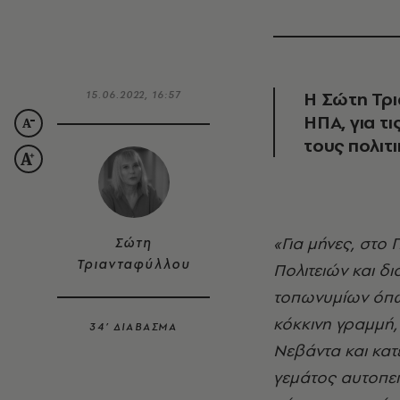
Η Σώτη Τρι
15.06.2022, 16:57
ΗΠΑ, για τι
τους πολιτ
«Για μήνες, στο Πάτερσον, είχα απλωμένους ένα σωρό χάρτες των Ηνωμένων
Σώτη
Τριανταφύλλου
Πολιτειών και δ
τοπωνυμίων όπως
κόκκινη γραμμή,
34’ ΔΙΑΒΑΣΜΑ
Νεβάντα και κατ
γεμάτος αυτοπεπ