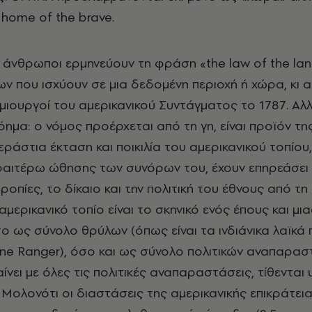
, home of the brave.
 άνθρωποι ερμηνεύουν τη φράση «the law of the la
ν που ισχύουν σε μια δεδομένη περιοχή ή χώρα, κι 
μιουργοί του αμερικανικού Συντάγματος το 1787. Αλ
όημα: ο νόμος προέρχεται από τη γη, είναι προϊόν τη
ράστια έκταση και ποικιλία του αμερικανικού τοπίου, 
ραιτέρω ώθησης των συνόρων του, έχουν επηρεάσει 
τροπίες, το δίκαιο και την πολιτική του έθνους από τη
αμερικανικό τοπίο είναι το σκηνικό ενός έπους και μι
 ως σύνολο θρύλων (όπως είναι τα ινδιάνικα λαϊκά 
one Ranger), όσο και ως σύνολο πολιτικών αναπαρα
νει με όλες τις πολιτικές αναπαραστάσεις, τίθενται 
. Μολονότι οι διαστάσεις της αμερικανικής επικράτει