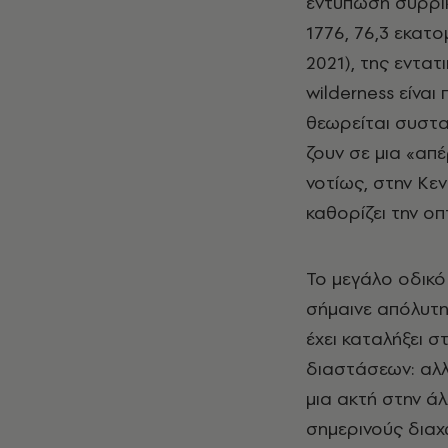
εντύπωση συρρίκ
1776, 76,3 εκατ
2021), της εντα
wilderness είνα
θεωρείται συστατ
ζουν σε μια «απ
νοτίως, στην Κεν
καθορίζει την οπ
Το μεγάλο οδικό
σήμαινε απόλυτη
έχει καταλήξει 
διαστάσεων: αλλ
μια ακτή στην ά
σημερινούς διαχ