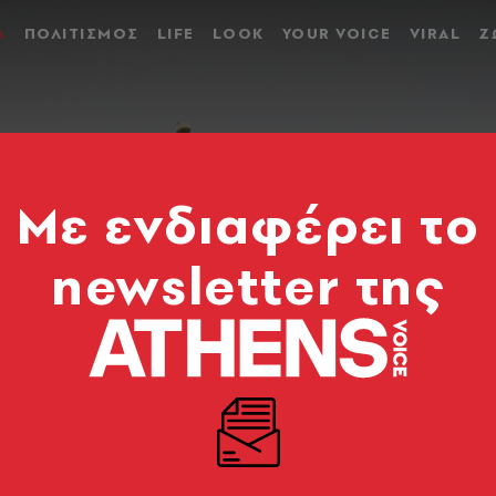
Α
ΠΟΛΙΤΙΣΜΟΣ
LIFE
LOOK
YOUR VOICE
VIRAL
Ζ
Mε ενδιαφέρει το
newsletter της