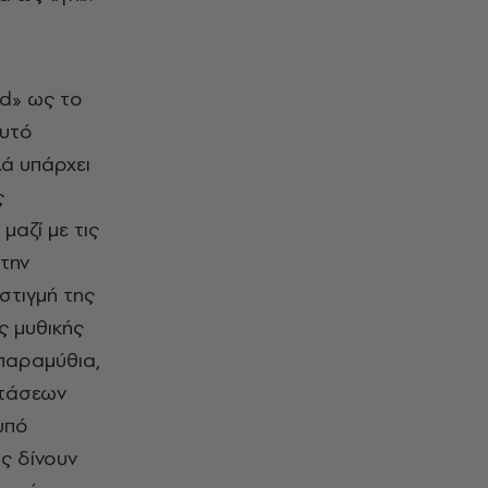
nd» ως το
αυτό
λά υπάρχει
ς
μαζί με τις
την
 στιγμή της
ας μυθικής
παραμύθια,
στάσεων
υπό
ας δίνουν