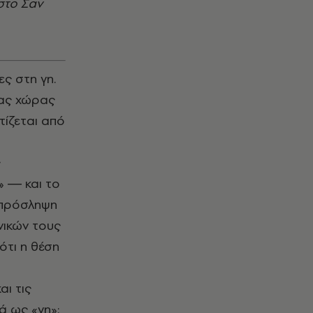
 στο Σαν
ες στη γη.
ιας χώρας
τίζεται από
υ
ς
» ― και το
 πρόσληψη
νικών τους
ότι η θέση
αι τις
ά ως «γη»: