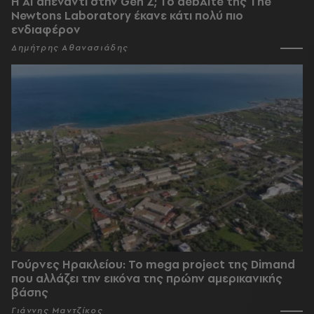
Η AI απέναντι στην Gen Z; Το debAIte της The
Newtons Laboratory έκανε κάτι πολύ πιο
ενδιαφέρον
Δημήτρης Αθανασιάδης
Γούρνες Ηρακλείου: To mega project της Dimand
που αλλάζει την εικόνα της πρώην αμερικανικής
βάσης
Γιάννης Μαντζίκος