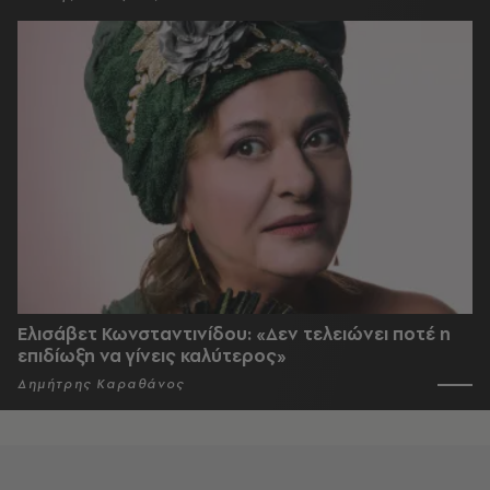
Ελισάβετ Κωνσταντινίδου: «Δεν τελειώνει ποτέ η
επιδίωξη να γίνεις καλύτερος»
Δημήτρης Καραθάνος