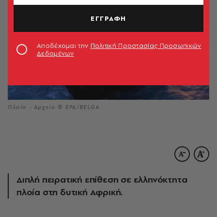
ΕΓΓΡΑΦΗ
Αποδέχομαι την
Πολιτική Προστασίας Προσωπικών
Δεδομένων
Πλοίο - Αρχείο © EPA/BELGA
Διπλή πειρατική επίθεση σε ελληνόκτητα
πλοία στη δυτική Αφρική.