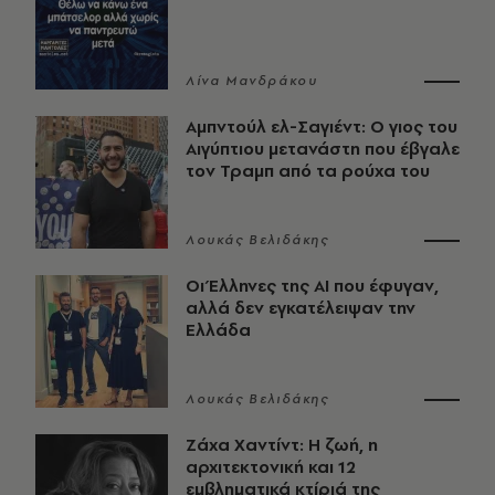
Λίνα Μανδράκου
Αμπντούλ ελ-Σαγιέντ: Ο γιος του
Αιγύπτιου μετανάστη που έβγαλε
τον Τραμπ από τα ρούχα του
Λουκάς Βελιδάκης
Οι Έλληνες της ΑΙ που έφυγαν,
αλλά δεν εγκατέλειψαν την
Ελλάδα
Λουκάς Βελιδάκης
Ζάχα Χαντίντ: Η ζωή, η
αρχιτεκτονική και 12
εμβληματικά κτίριά της