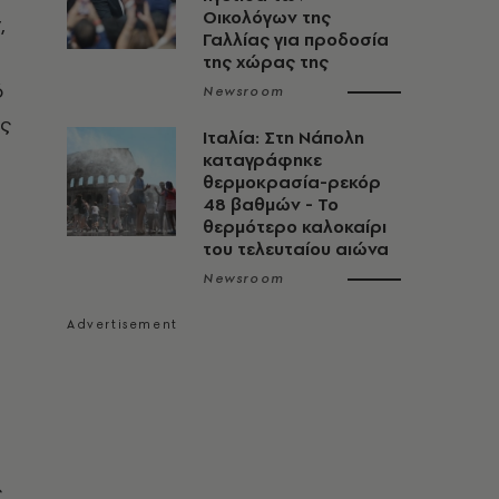
Οικολόγων της
,
Γαλλίας για προδοσία
της χώρας της
ό
Newsroom
ης
Ιταλία: Στη Νάπολη
καταγράφηκε
θερμοκρασία-ρεκόρ
48 βαθμών - To
θερμότερο καλοκαίρι
του τελευταίου αιώνα
Newsroom
ς