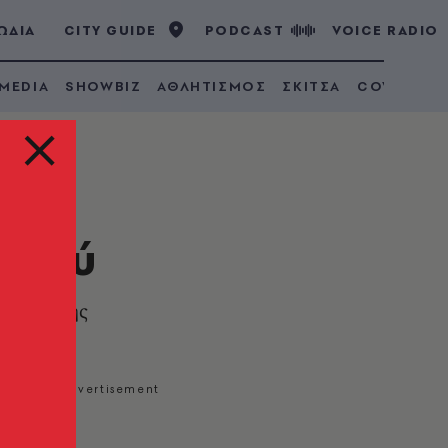
ΩΔΙΑ
CITY GUIDE
PODCAST
VOICE RADIO
 MEDIA
SHOWBIZ
ΑΘΛΗΤΙΣΜΟΣ
ΣΚΙΤΣΑ
COVID 19
 πολύ
 αρχών της