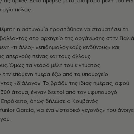
 τις αρχές. Δέκα ημέρες μετά, διάφορα μέλη του MS
εργία πείνας.
Πέμπτη η αστυνομία προσπάθησε να σταματήσει τη
σβάλλοντας στο αρχηγείο της οργάνωσης στην Παλι
νη -τι άλλο;- «επιδημιολογικούς κινδύνους» και
ς απεργούς πείνας και τους άλλους
υς. Όμως τα νεαρά μέλη του κινήματος
 την επόμενη ημέρα έξω από το υπουργείο
ντας «διάλογο». Το βράδυ της ίδιας ημέρας, αφού
ε 300 άτομα, έγιναν δεκτοί από τον υφυπουργό
. Επρόκειτο, όπως δήλωσε ο Κουβανός
nior Garcia, για ένα «ιστορικό γεγονός» που άνοιγε
γου.