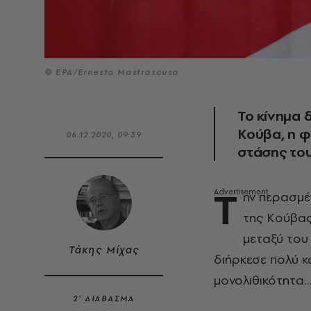
© EPA/Ernesto Mastrascusa
Το κίνημα 
Κούβα, η φ
06.12.2020, 09:39
στάσης το
Τ
ην περασμέ
της Κούβας
μεταξύ του
Τάκης Μίχας
διήρκεσε πολύ κ
μονολιθικότητα
2’ ΔΙΑΒΑΣΜΑ