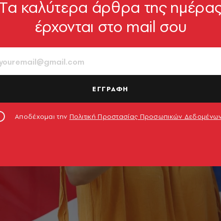
Tα καλύτερα άρθρα της ημέρα
έρχονται στο mail σου
ΕΓΓΡΑΦΗ
Αποδέχομαι την
Πολιτική Προστασίας Προσωπικών Δεδομένω