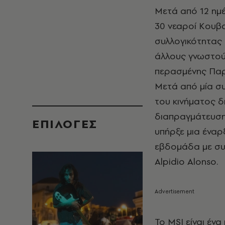
Μετά από 12 ημέ
30 νεαροί Kουβα
συλλογικότητας 
άλλους γνωστούς
περασμένης Παρ
Μετά από μία συ
του κινήματος δ
διαπραγμάτευση
EΠΙΛΟΓΈΣ
υπήρξε μια έναρ
εβδομάδα με συ
Alpidio Alonso.
Το MSI είναι έν