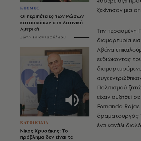
«ασέβειας» προς
ΚΟΣΜΟΣ
ξεκίνησαν μια απ
Οι περιπέτειες των Ρώσων
κατασκόπων στη Λατινική
Αμερική
Την περασμένη 
Σώτη Τριανταφύλλου
διαμαρτυρία ει
Αβάνα επικαλούμε
εκδιώκοντας του
διαμαρτυρόμενο
συγκεντρώθηκαν
Πολιτισμού ζητώ
είχαν αυξηθεί σ
Fernando Rojas
δραματουργός Yu
ΚΑΤΟΙΚΙΔΙΑ
ένα κανάλι διαλό
Νίκος Χρυσάκης: Το
πρόβλημα δεν είναι τα