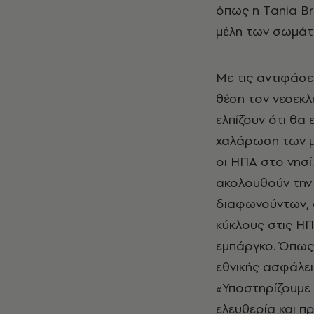
όπως η Τania Br
μέλη των σωμάτ
Με τις αντιφάσε
θέση τον νεοεκ
ελπίζουν ότι θα 
χαλάρωση των μέ
οι ΗΠΑ στο νησί
ακολουθούν την 
διαφωνούντων, ό
κύκλους στις ΗΠ
εμπάργκο. Όπως 
εθνικής ασφάλε
«Υποστηρίζουμε 
ελευθερία και 