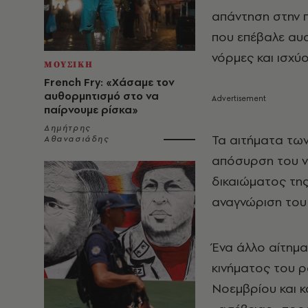
απάντηση στην π
που επέβαλε αυσ
νόρμες και ισχύο
ΜΟΥΣΙΚΗ
French Fry: «Χάσαμε τον
αυθορμητισμό στο να
παίρνουμε ρίσκα»
Δημήτρης
Τα αιτήματα των
Αθανασιάδης
απόσυρση του νό
δικαιώματος της
αναγνώριση του
Ένα άλλο αίτημ
κινήματος του ρ
Νοεμβρίου και κ