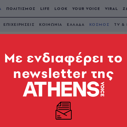
Α
ΠΟΛΙΤΙΣΜΟΣ
LIFE
LOOK
YOUR VOICE
VIRAL
Ζ
ΕΠΙΧΕΙΡΗΣΕΙΣ
ΚΟΙΝΩΝΙΑ
ΕΛΛΑΔΑ
ΚΟΣΜΟΣ
TV &
Mε ενδιαφέρει το
newsletter της
» που δεν διήρκεσε
 δύσκολη θέση του Τζο Μπάιντεν μετά τη στάση των