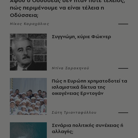
Αφού ο Οδυσσέας δεν ήταν ποτέ τέλειος,
πώς περιμένουμε να είναι τέλεια η
Οδύσσεια;
Νίκος Καραχάλιος
Συγγνώμη, κύριε Φώκνερ
Ντίνα Σαρακηνού
Πώς η Ευρώπη χρηματοδοτεί τα
ισλαμιστικά δίκτυα της
οικογένειας Ερντογάν
Σώτη Τριανταφύλλου
Σενάρια πολιτικής συνέχειας ή
αλλαγής;