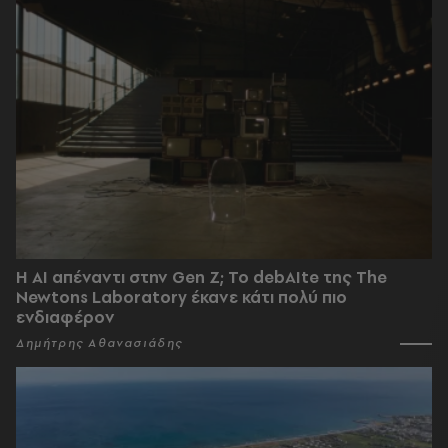
Η AI απέναντι στην Gen Z; Το debAIte της The
Newtons Laboratory έκανε κάτι πολύ πιο
ενδιαφέρον
Δημήτρης Αθανασιάδης