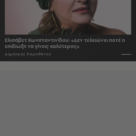
Ελισάβετ Κωνσταντινίδου: «Δεν τελειώνει ποτέ η
επιδίωξη να γίνεις καλύτερος»
Δημήτρης Καραθάνος