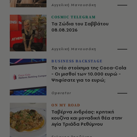
Αγγελική Μανουσάκη
COSMIC TELEGRAM
Τα Ζώδια του Σαββάτου
08.08.2026
Αγγελική Μανουσάκη
BUSINESS BACKSTAGE
Το νέο στοίχημα της Coca-Cola
- Οι μισθοί των 10.000 ευρώ -
Ψηφίσατε για το ευρώ;
Operator
ON MY ROAD
Ταβέρνα Ανδρέας: κρητική
κουζίνα και μοναδική θέα στην
Αγία Τριάδα Ρεθύμνου
Γιώργος Ζαρζώνης