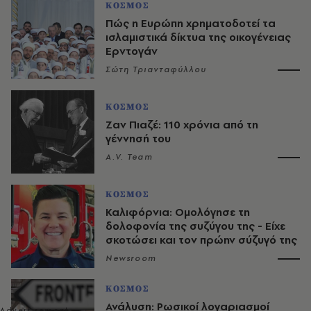
ΚΟΣΜΟΣ
Πώς η Ευρώπη χρηματοδοτεί τα
ισλαμιστικά δίκτυα της οικογένειας
Ερντογάν
Σώτη Τριανταφύλλου
ΚΟΣΜΟΣ
Ζαν Πιαζέ: 110 χρόνια από τη
γέννησή του
A.V. Team
ΚΟΣΜΟΣ
Καλιφόρνια: Ομολόγησε τη
δολοφονία της συζύγου της - Είχε
σκοτώσει και τον πρώην σύζυγό της
Newsroom
ΚΟΣΜΟΣ
Ανάλυση: Ρωσικοί λογαριασμοί