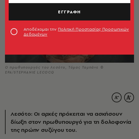
ΕΓΓΡΑΦΗ
Αποδέχομαι την
Πολιτική Προστασίας Προσωπικών
Δεδομένων
Ο πρωθυπουργός του Λεσότο, Τόμας Ταμπάνε ©
EPA/STEPHANIE LECOCQ
Λεσότο: Οι αρχές πρόκειται να ασκήσουν
δίωξη στον πρωθυπουργό για τη δολοφονία
της πρώην συζύγου του.