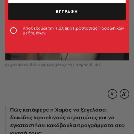
ΕΓΓΡΑΦΗ
Αποδέχομαι την
Πολιτική Προστασίας Προσωπικών
Δεδομένων
Οι γυναίκες-δόλωμα των χάκερ της Χαμάς © IDF
Πώς κατάφερε η Χαμάς να ξεγελάσει
δεκάδες Ισραηλινούς στρατιώτες και να
εγκαταστήσει κακόβουλα προγράμματα στα
κινητά τους;