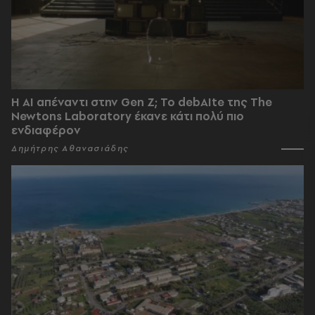
Η AI απέναντι στην Gen Z; Το debAIte της The
Newtons Laboratory έκανε κάτι πολύ πιο
ενδιαφέρον
Δημήτρης Αθανασιάδης