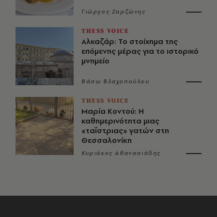
Γιώργος Ζαρζώνης
THESS VOICE
Αλκαζάρ: Το στοίχημα της
επόμενης μέρας για το ιστορικό
μνημείο
Βάσω Βλαχοπούλου
THESS VOICE
Μαρία Κοντού: Η
καθημερινότητα μιας
«ταΐστριας» γατών στη
Θεσσαλονίκη
Κυριάκος Αθανασιάδης